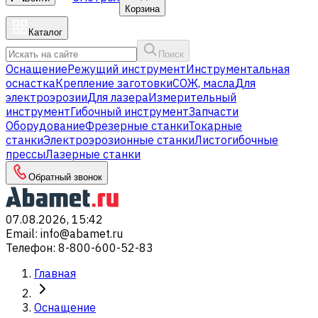
Корзина
Каталог
Поиск
Оснащение
Режущий инструмент
Инструментальная
оснастка
Крепление заготовки
СОЖ, масла
Для
электроэрозии
Для лазера
Измерительный
инструмент
Гибочный инструмент
Запчасти
Оборудование
Фрезерные станки
Токарные
станки
Электроэрозионные станки
Листогибочные
прессы
Лазерные станки
Обратный звонок
07.08.2026, 15:42
Email
:
info@abamet.ru
Телефон
:
8-800-600-52-83
Главная
Оснащение