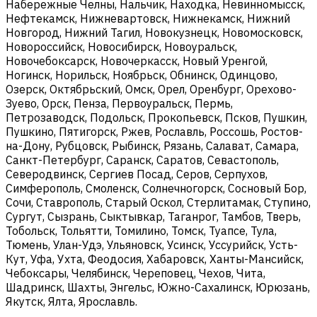
Набережные Челны, Нальчик, Находка, Невинномысск,
Нефтекамск, Нижневартовск, Нижнекамск, Нижний
Новгород, Нижний Тагил, Новокузнецк, Новомосковск,
Новороссийск, Новосибирск, Новоуральск,
Новочебоксарск, Новочеркасск, Новый Уренгой,
Ногинск, Норильск, Ноябрьск, Обнинск, Одинцово,
Озерск, Октябрьский, Омск, Орел, Оренбург, Орехово-
Зуево, Орск, Пенза, Первоуральск, Пермь,
Петрозаводск, Подольск, Прокопьевск, Псков, Пушкин,
Пушкино, Пятигорск, Ржев, Рославль, Россошь, Ростов-
на-Дону, Рубцовск, Рыбинск, Рязань, Салават, Самара,
Санкт-Петербург, Саранск, Саратов, Севастополь,
Северодвинск, Сергиев Посад, Серов, Серпухов,
Симферополь, Смоленск, Солнечногорск, Сосновый Бор,
Сочи, Ставрополь, Старый Оскол, Стерлитамак, Ступино,
Сургут, Сызрань, Сыктывкар, Таганрог, Тамбов, Тверь,
Тобольск, Тольятти, Томилино, Томск, Туапсе, Тула,
Тюмень, Улан-Удэ, Ульяновск, Усинск, Уссурийск, Усть-
Кут, Уфа, Ухта, Феодосия, Хабаровск, Ханты-Мансийск,
Чебоксары, Челябинск, Череповец, Чехов, Чита,
Шадринск, Шахты, Энгельс, Южно-Сахалинск, Юрюзань,
Якутск, Ялта, Ярославль.