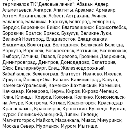
терминалов ТК"Деловые линии": Абакан, Адлер,
Альметьевск, Ангарск, Апатиты, Арзамас, Армавир,
Артем, Архангельск, Асбест, Астрахань, Ачинск,
Балаково, Балашиха, Барнаул, Белгород, Белорецк,
Бердск, Березники, Бийск, Благовещенск, Борисоглебск,
Боровичи, Братск, Брянск, Бузулук, Великие Луки,
Великий Новгород, Владивосток, Владикавказ,
Владимир, Волгоград, Волгодонск, Волжский, Вологда,
Воркута, Воронеж, Воскресенск, Воткинск, Всеволожск,
Выборг, Гатчина, Глазов, Горелово, Грозный, Дзержинск,
Димитровград, Дмитров, Домодедово, Евпатория,
Ейск, Екатеринбург, Елец, Железнодорожный,
Забайкальск, Зеленоград, Златоуст, Иваново, Ижевск,
Иркутск, Йошкар-Ола, Казань, Калининград, Калуга,
Каменск-Уральский, Каменск-Шахтинский, Камышин,
Качканар, Кемерово, Керчь, Киров, Кирово-Чепецк,
Клин, Клинцы, Ковров, Коломна, Колпино, Комсомольск-
на-Амуре, Кострома, Котлас, Красногорск, Краснодар,
Краснокамск, Красноярск, Кропоткин, Кузнецк, Курган,
Курск, Ленинск-Кузнецкий, Ливны, Липецк,
Магнитогорск, Майкоп, Махачкала, Миасс, Мичуринск,
Москва Север, Мурманск, Муром, Мытищи,