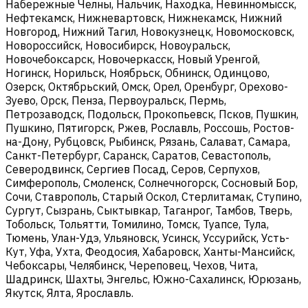
Набережные Челны, Нальчик, Находка, Невинномысск,
Нефтекамск, Нижневартовск, Нижнекамск, Нижний
Новгород, Нижний Тагил, Новокузнецк, Новомосковск,
Новороссийск, Новосибирск, Новоуральск,
Новочебоксарск, Новочеркасск, Новый Уренгой,
Ногинск, Норильск, Ноябрьск, Обнинск, Одинцово,
Озерск, Октябрьский, Омск, Орел, Оренбург, Орехово-
Зуево, Орск, Пенза, Первоуральск, Пермь,
Петрозаводск, Подольск, Прокопьевск, Псков, Пушкин,
Пушкино, Пятигорск, Ржев, Рославль, Россошь, Ростов-
на-Дону, Рубцовск, Рыбинск, Рязань, Салават, Самара,
Санкт-Петербург, Саранск, Саратов, Севастополь,
Северодвинск, Сергиев Посад, Серов, Серпухов,
Симферополь, Смоленск, Солнечногорск, Сосновый Бор,
Сочи, Ставрополь, Старый Оскол, Стерлитамак, Ступино,
Сургут, Сызрань, Сыктывкар, Таганрог, Тамбов, Тверь,
Тобольск, Тольятти, Томилино, Томск, Туапсе, Тула,
Тюмень, Улан-Удэ, Ульяновск, Усинск, Уссурийск, Усть-
Кут, Уфа, Ухта, Феодосия, Хабаровск, Ханты-Мансийск,
Чебоксары, Челябинск, Череповец, Чехов, Чита,
Шадринск, Шахты, Энгельс, Южно-Сахалинск, Юрюзань,
Якутск, Ялта, Ярославль.