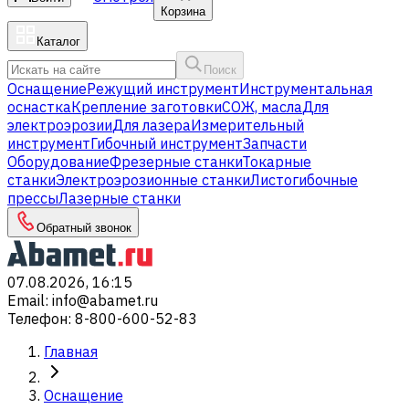
Корзина
Каталог
Поиск
Оснащение
Режущий инструмент
Инструментальная
оснастка
Крепление заготовки
СОЖ, масла
Для
электроэрозии
Для лазера
Измерительный
инструмент
Гибочный инструмент
Запчасти
Оборудование
Фрезерные станки
Токарные
станки
Электроэрозионные станки
Листогибочные
прессы
Лазерные станки
Обратный звонок
07.08.2026, 16:15
Email
:
info@abamet.ru
Телефон
:
8-800-600-52-83
Главная
Оснащение