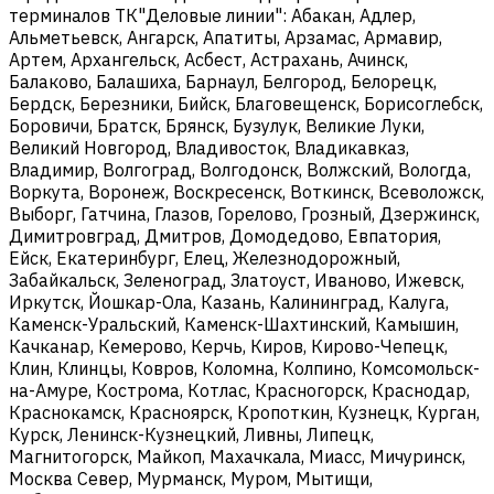
терминалов ТК"Деловые линии": Абакан, Адлер,
Альметьевск, Ангарск, Апатиты, Арзамас, Армавир,
Артем, Архангельск, Асбест, Астрахань, Ачинск,
Балаково, Балашиха, Барнаул, Белгород, Белорецк,
Бердск, Березники, Бийск, Благовещенск, Борисоглебск,
Боровичи, Братск, Брянск, Бузулук, Великие Луки,
Великий Новгород, Владивосток, Владикавказ,
Владимир, Волгоград, Волгодонск, Волжский, Вологда,
Воркута, Воронеж, Воскресенск, Воткинск, Всеволожск,
Выборг, Гатчина, Глазов, Горелово, Грозный, Дзержинск,
Димитровград, Дмитров, Домодедово, Евпатория,
Ейск, Екатеринбург, Елец, Железнодорожный,
Забайкальск, Зеленоград, Златоуст, Иваново, Ижевск,
Иркутск, Йошкар-Ола, Казань, Калининград, Калуга,
Каменск-Уральский, Каменск-Шахтинский, Камышин,
Качканар, Кемерово, Керчь, Киров, Кирово-Чепецк,
Клин, Клинцы, Ковров, Коломна, Колпино, Комсомольск-
на-Амуре, Кострома, Котлас, Красногорск, Краснодар,
Краснокамск, Красноярск, Кропоткин, Кузнецк, Курган,
Курск, Ленинск-Кузнецкий, Ливны, Липецк,
Магнитогорск, Майкоп, Махачкала, Миасс, Мичуринск,
Москва Север, Мурманск, Муром, Мытищи,