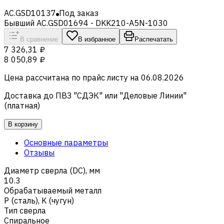
AC.GSD10137
Под заказ
Бывший AC.GSD01694 - DKK210-A5N-1030
В сравнение
В избранное
Распечатать
7 326,31 ₽
8 050,89 ₽
Цена рассчитана по прайс листу на
06.08.2026
Доставка до ПВЗ "СДЭК" или "Деловые Линии"
(платная)
В корзину
Основные параметры
Отзывы
Диаметр сверла (DC), мм
10.3
Обрабатываемый металл
Р (сталь)
,
K (чугун)
Тип сверла
Спиральное