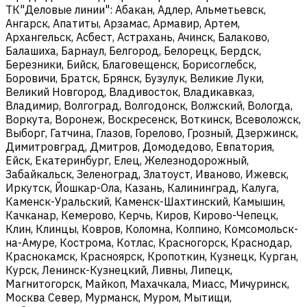
ТК"Деловые линии": Абакан, Адлер, Альметьевск,
Ангарск, Апатиты, Арзамас, Армавир, Артем,
Архангельск, Асбест, Астрахань, Ачинск, Балаково,
Балашиха, Барнаул, Белгород, Белорецк, Бердск,
Березники, Бийск, Благовещенск, Борисоглебск,
Боровичи, Братск, Брянск, Бузулук, Великие Луки,
Великий Новгород, Владивосток, Владикавказ,
Владимир, Волгоград, Волгодонск, Волжский, Вологда,
Воркута, Воронеж, Воскресенск, Воткинск, Всеволожск,
Выборг, Гатчина, Глазов, Горелово, Грозный, Дзержинск,
Димитровград, Дмитров, Домодедово, Евпатория,
Ейск, Екатеринбург, Елец, Железнодорожный,
Забайкальск, Зеленоград, Златоуст, Иваново, Ижевск,
Иркутск, Йошкар-Ола, Казань, Калининград, Калуга,
Каменск-Уральский, Каменск-Шахтинский, Камышин,
Качканар, Кемерово, Керчь, Киров, Кирово-Чепецк,
Клин, Клинцы, Ковров, Коломна, Колпино, Комсомольск-
на-Амуре, Кострома, Котлас, Красногорск, Краснодар,
Краснокамск, Красноярск, Кропоткин, Кузнецк, Курган,
Курск, Ленинск-Кузнецкий, Ливны, Липецк,
Магнитогорск, Майкоп, Махачкала, Миасс, Мичуринск,
Москва Север, Мурманск, Муром, Мытищи,