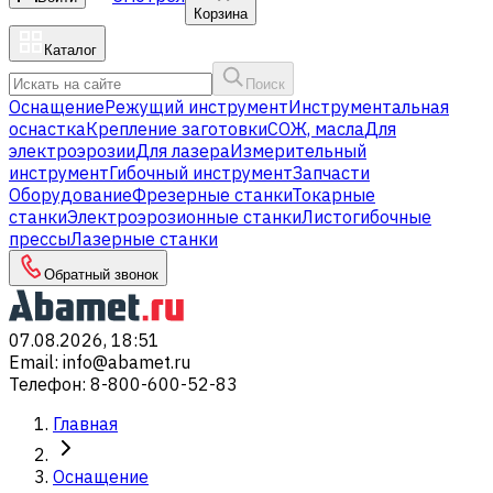
Корзина
Каталог
Поиск
Оснащение
Режущий инструмент
Инструментальная
оснастка
Крепление заготовки
СОЖ, масла
Для
электроэрозии
Для лазера
Измерительный
инструмент
Гибочный инструмент
Запчасти
Оборудование
Фрезерные станки
Токарные
станки
Электроэрозионные станки
Листогибочные
прессы
Лазерные станки
Обратный звонок
07.08.2026, 18:51
Email
:
info@abamet.ru
Телефон
:
8-800-600-52-83
Главная
Оснащение