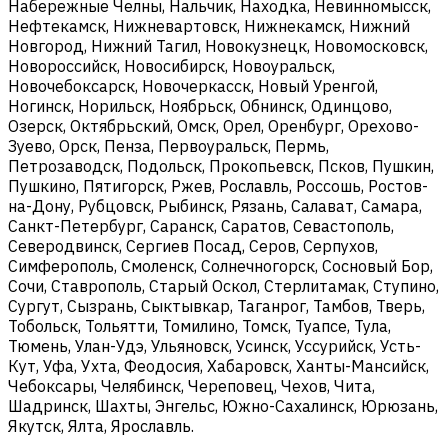
Набережные Челны, Нальчик, Находка, Невинномысск,
Нефтекамск, Нижневартовск, Нижнекамск, Нижний
Новгород, Нижний Тагил, Новокузнецк, Новомосковск,
Новороссийск, Новосибирск, Новоуральск,
Новочебоксарск, Новочеркасск, Новый Уренгой,
Ногинск, Норильск, Ноябрьск, Обнинск, Одинцово,
Озерск, Октябрьский, Омск, Орел, Оренбург, Орехово-
Зуево, Орск, Пенза, Первоуральск, Пермь,
Петрозаводск, Подольск, Прокопьевск, Псков, Пушкин,
Пушкино, Пятигорск, Ржев, Рославль, Россошь, Ростов-
на-Дону, Рубцовск, Рыбинск, Рязань, Салават, Самара,
Санкт-Петербург, Саранск, Саратов, Севастополь,
Северодвинск, Сергиев Посад, Серов, Серпухов,
Симферополь, Смоленск, Солнечногорск, Сосновый Бор,
Сочи, Ставрополь, Старый Оскол, Стерлитамак, Ступино,
Сургут, Сызрань, Сыктывкар, Таганрог, Тамбов, Тверь,
Тобольск, Тольятти, Томилино, Томск, Туапсе, Тула,
Тюмень, Улан-Удэ, Ульяновск, Усинск, Уссурийск, Усть-
Кут, Уфа, Ухта, Феодосия, Хабаровск, Ханты-Мансийск,
Чебоксары, Челябинск, Череповец, Чехов, Чита,
Шадринск, Шахты, Энгельс, Южно-Сахалинск, Юрюзань,
Якутск, Ялта, Ярославль.