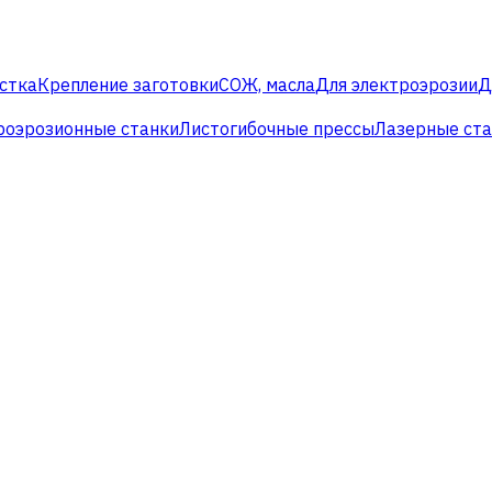
стка
Крепление заготовки
СОЖ, масла
Для электроэрозии
Д
роэрозионные станки
Листогибочные прессы
Лазерные ст