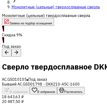
Монолитные (цельные) твердосплавные сверла
Монолитные (цельные) твердосплавные сверла
Заявка на подбор оснащения
Скидка 9%
Под заказ
Сверло твердосплавное DK
AC.GSD10105
Под заказ
Бывший AC.GSD01798 - DKK210-A5C-1600
В сравнение
В избранное
Распечатать
18 643,63 ₽
20 487,50 ₽