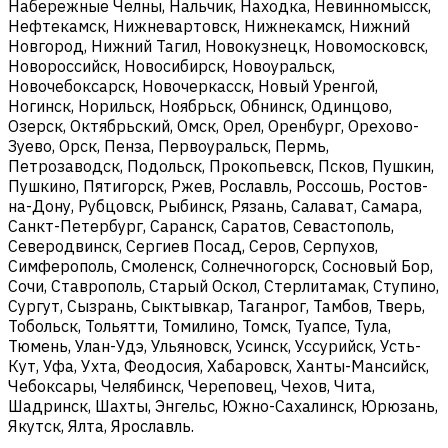
Набережные Челны, Нальчик, Находка, Невинномысск,
Нефтекамск, Нижневартовск, Нижнекамск, Нижний
Новгород, Нижний Тагил, Новокузнецк, Новомосковск,
Новороссийск, Новосибирск, Новоуральск,
Новочебоксарск, Новочеркасск, Новый Уренгой,
Ногинск, Норильск, Ноябрьск, Обнинск, Одинцово,
Озерск, Октябрьский, Омск, Орел, Оренбург, Орехово-
Зуево, Орск, Пенза, Первоуральск, Пермь,
Петрозаводск, Подольск, Прокопьевск, Псков, Пушкин,
Пушкино, Пятигорск, Ржев, Рославль, Россошь, Ростов-
на-Дону, Рубцовск, Рыбинск, Рязань, Салават, Самара,
Санкт-Петербург, Саранск, Саратов, Севастополь,
Северодвинск, Сергиев Посад, Серов, Серпухов,
Симферополь, Смоленск, Солнечногорск, Сосновый Бор,
Сочи, Ставрополь, Старый Оскол, Стерлитамак, Ступино,
Сургут, Сызрань, Сыктывкар, Таганрог, Тамбов, Тверь,
Тобольск, Тольятти, Томилино, Томск, Туапсе, Тула,
Тюмень, Улан-Удэ, Ульяновск, Усинск, Уссурийск, Усть-
Кут, Уфа, Ухта, Феодосия, Хабаровск, Ханты-Мансийск,
Чебоксары, Челябинск, Череповец, Чехов, Чита,
Шадринск, Шахты, Энгельс, Южно-Сахалинск, Юрюзань,
Якутск, Ялта, Ярославль.