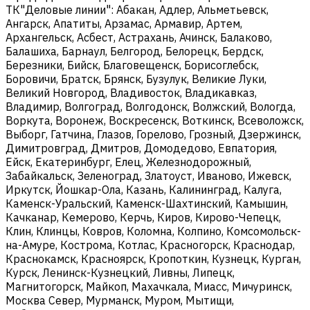
ТК"Деловые линии": Абакан, Адлер, Альметьевск,
Ангарск, Апатиты, Арзамас, Армавир, Артем,
Архангельск, Асбест, Астрахань, Ачинск, Балаково,
Балашиха, Барнаул, Белгород, Белорецк, Бердск,
Березники, Бийск, Благовещенск, Борисоглебск,
Боровичи, Братск, Брянск, Бузулук, Великие Луки,
Великий Новгород, Владивосток, Владикавказ,
Владимир, Волгоград, Волгодонск, Волжский, Вологда,
Воркута, Воронеж, Воскресенск, Воткинск, Всеволожск,
Выборг, Гатчина, Глазов, Горелово, Грозный, Дзержинск,
Димитровград, Дмитров, Домодедово, Евпатория,
Ейск, Екатеринбург, Елец, Железнодорожный,
Забайкальск, Зеленоград, Златоуст, Иваново, Ижевск,
Иркутск, Йошкар-Ола, Казань, Калининград, Калуга,
Каменск-Уральский, Каменск-Шахтинский, Камышин,
Качканар, Кемерово, Керчь, Киров, Кирово-Чепецк,
Клин, Клинцы, Ковров, Коломна, Колпино, Комсомольск-
на-Амуре, Кострома, Котлас, Красногорск, Краснодар,
Краснокамск, Красноярск, Кропоткин, Кузнецк, Курган,
Курск, Ленинск-Кузнецкий, Ливны, Липецк,
Магнитогорск, Майкоп, Махачкала, Миасс, Мичуринск,
Москва Север, Мурманск, Муром, Мытищи,