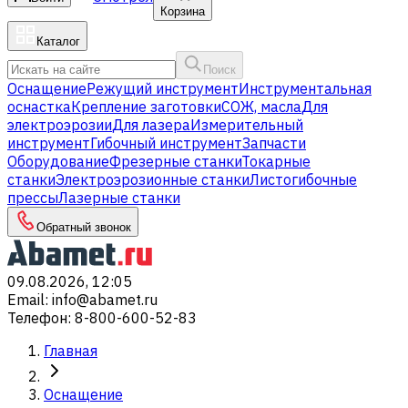
Корзина
Каталог
Поиск
Оснащение
Режущий инструмент
Инструментальная
оснастка
Крепление заготовки
СОЖ, масла
Для
электроэрозии
Для лазера
Измерительный
инструмент
Гибочный инструмент
Запчасти
Оборудование
Фрезерные станки
Токарные
станки
Электроэрозионные станки
Листогибочные
прессы
Лазерные станки
Обратный звонок
09.08.2026, 12:05
Email
:
info@abamet.ru
Телефон
:
8-800-600-52-83
Главная
Оснащение