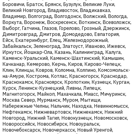
Боровичи, Братск, Брянск, Бузулук, Великие Луки,
Великий Новгород, Владивосток, Владикавказ,
Владимир, Волгоград, Волгодонск, Волжский, Вологда,
Воркута, Воронеж, Воскресенск, Воткинск, Всеволожск,
Выборг, Гатчина, Глазов, Горелово, Грозный, Дзержинск,
Димитровград, Дмитров, Домодедово, Евпатория,
Ейск, Екатеринбург, Елец, Железнодорожный,
Забайкальск, Зеленоград, Златоуст, Иваново, Ижевск,
Иркутск, Йошкар-Ола, Казань, Калининград, Калуга,
Каменск-Уральский, Каменск-Шахтинский, Камышин,
Качканар, Кемерово, Керчь, Киров, Кирово-Чепецк,
Клин, Клинцы, Ковров, Коломна, Колпино, Комсомольск-
на-Амуре, Кострома, Котлас, Красногорск, Краснодар,
Краснокамск, Красноярск, Кропоткин, Кузнецк, Курган,
Курск, Ленинск-Кузнецкий, Ливны, Липецк,
Магнитогорск, Майкоп, Махачкала, Миасс, Мичуринск,
Москва Север, Мурманск, Муром, Мытищи,
Набережные Челны, Нальчик, Находка, Невинномысск,
Нефтекамск, Нижневартовск, Нижнекамск, Нижний
Новгород, Нижний Тагил, Новокузнецк, Новомосковск,
Новороссийск, Новосибирск, Новоуральск,
Новочебоксарск, Новочеркасск, Новый Уренгой,