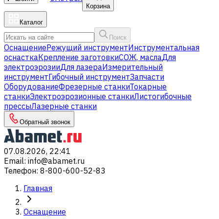
Корзина
Каталог
Поиск
Оснащение
Режущий инструмент
Инструментальная
оснастка
Крепление заготовки
СОЖ, масла
Для
электроэрозии
Для лазера
Измерительный
инструмент
Гибочный инструмент
Запчасти
Оборудование
Фрезерные станки
Токарные
станки
Электроэрозионные станки
Листогибочные
прессы
Лазерные станки
Обратный звонок
07.08.2026, 22:41
Email
:
info@abamet.ru
Телефон
:
8-800-600-52-83
Главная
Оснащение