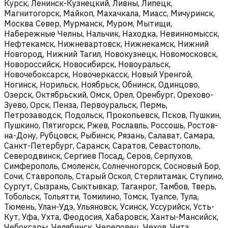
Курск, Ленинск-Кузнецкий, Ливны, Липецк,
Магнитогорск, Майкоп, Махачкала, Миасс, Мичуринск,
Москва Север, Мурманск, Муром, Мытищи,
Набережные Челны, Нальчик, Находка, Невинномысск,
Нефтекамск, Нижневартовск, Нижнекамск, Нижний
Новгород, Нижний Тагил, Новокузнецк, Новомосковск,
Новороссийск, Новосибирск, Новоуральск,
Новочебоксарск, Новочеркасск, Новый Уренгой,
Ногинск, Норильск, Ноябрьск, Обнинск, Одинцово,
Озерск, Октябрьский, Омск, Орел, Оренбург, Орехово-
Зуево, Орск, Пенза, Первоуральск, Пермь,
Петрозаводск, Подольск, Прокопьевск, Псков, Пушкин,
Пушкино, Пятигорск, Ржев, Рославль, Россошь, Ростов-
на-Дону, Рубцовск, Рыбинск, Рязань, Салават, Самара,
Санкт-Петербург, Саранск, Саратов, Севастополь,
Северодвинск, Сергиев Посад, Серов, Серпухов,
Симферополь, Смоленск, Солнечногорск, Сосновый Бор,
Сочи, Ставрополь, Старый Оскол, Стерлитамак, Ступино,
Сургут, Сызрань, Сыктывкар, Таганрог, Тамбов, Тверь,
Тобольск, Тольятти, Томилино, Томск, Туапсе, Тула,
Тюмень, Улан-Удэ, Ульяновск, Усинск, Уссурийск, Усть-
Кут, Уфа, Ухта, Феодосия, Хабаровск, Ханты-Мансийск,
Чебоксары, Челябинск, Череповец, Чехов, Чита,