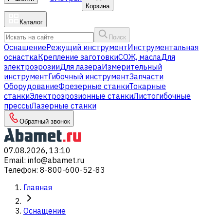
Корзина
Каталог
Поиск
Оснащение
Режущий инструмент
Инструментальная
оснастка
Крепление заготовки
СОЖ, масла
Для
электроэрозии
Для лазера
Измерительный
инструмент
Гибочный инструмент
Запчасти
Оборудование
Фрезерные станки
Токарные
станки
Электроэрозионные станки
Листогибочные
прессы
Лазерные станки
Обратный звонок
07.08.2026, 13:10
Email
:
info@abamet.ru
Телефон
:
8-800-600-52-83
Главная
Оснащение