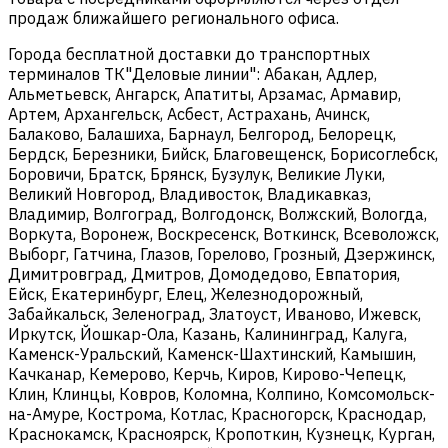
продаж ближайшего регионального офиса.
Города бесплатной доставки до транспортных
терминалов ТК"Деловые линии": Абакан, Адлер,
Альметьевск, Ангарск, Апатиты, Арзамас, Армавир,
Артем, Архангельск, Асбест, Астрахань, Ачинск,
Балаково, Балашиха, Барнаул, Белгород, Белорецк,
Бердск, Березники, Бийск, Благовещенск, Борисоглебск,
Боровичи, Братск, Брянск, Бузулук, Великие Луки,
Великий Новгород, Владивосток, Владикавказ,
Владимир, Волгоград, Волгодонск, Волжский, Вологда,
Воркута, Воронеж, Воскресенск, Воткинск, Всеволожск,
Выборг, Гатчина, Глазов, Горелово, Грозный, Дзержинск,
Димитровград, Дмитров, Домодедово, Евпатория,
Ейск, Екатеринбург, Елец, Железнодорожный,
Забайкальск, Зеленоград, Златоуст, Иваново, Ижевск,
Иркутск, Йошкар-Ола, Казань, Калининград, Калуга,
Каменск-Уральский, Каменск-Шахтинский, Камышин,
Качканар, Кемерово, Керчь, Киров, Кирово-Чепецк,
Клин, Клинцы, Ковров, Коломна, Колпино, Комсомольск-
на-Амуре, Кострома, Котлас, Красногорск, Краснодар,
Краснокамск, Красноярск, Кропоткин, Кузнецк, Курган,