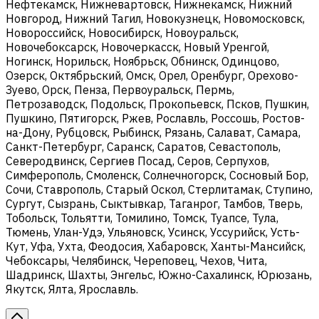
Нефтекамск, Нижневартовск, Нижнекамск, Нижний
Новгород, Нижний Тагил, Новокузнецк, Новомосковск,
Новороссийск, Новосибирск, Новоуральск,
Новочебоксарск, Новочеркасск, Новый Уренгой,
Ногинск, Норильск, Ноябрьск, Обнинск, Одинцово,
Озерск, Октябрьский, Омск, Орел, Оренбург, Орехово-
Зуево, Орск, Пенза, Первоуральск, Пермь,
Петрозаводск, Подольск, Прокопьевск, Псков, Пушкин,
Пушкино, Пятигорск, Ржев, Рославль, Россошь, Ростов-
на-Дону, Рубцовск, Рыбинск, Рязань, Салават, Самара,
Санкт-Петербург, Саранск, Саратов, Севастополь,
Северодвинск, Сергиев Посад, Серов, Серпухов,
Симферополь, Смоленск, Солнечногорск, Сосновый Бор,
Сочи, Ставрополь, Старый Оскол, Стерлитамак, Ступино,
Сургут, Сызрань, Сыктывкар, Таганрог, Тамбов, Тверь,
Тобольск, Тольятти, Томилино, Томск, Туапсе, Тула,
Тюмень, Улан-Удэ, Ульяновск, Усинск, Уссурийск, Усть-
Кут, Уфа, Ухта, Феодосия, Хабаровск, Ханты-Мансийск,
Чебоксары, Челябинск, Череповец, Чехов, Чита,
Шадринск, Шахты, Энгельс, Южно-Сахалинск, Юрюзань,
Якутск, Ялта, Ярославль.