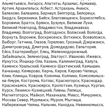
Альметьевск, Ангарск, Апатиты, Арзамас, Армавир,
Артем, Архангельск, Асбест, Астрахань, Ачинск,
Балаково, Балашиха, Барнаул, Белгород, Белорецк,
Бердск, Березники, Бийск, Благовещенск, Борисоглебск,
Боровичи, Братск, Брянск, Бузулук, Великие Луки,
Великий Новгород, Владивосток, Владикавказ,
Владимир, Волгоград, Волгодонск, Волжский, Вологда,
Воркута, Воронеж, Воскресенск, Воткинск, Всеволожск,
Выборг, Гатчина, Глазов, Горелово, Грозный, Дзержинск,
Димитровград, Дмитров, Домодедово, Евпатория,
Ейск, Екатеринбург, Елец, Железнодорожный,
Забайкальск, Зеленоград, Златоуст, Иваново, Ижевск,
Иркутск, Йошкар-Ола, Казань, Калининград, Калуга,
Каменск-Уральский, Каменск-Шахтинский, Камышин,
Качканар, Кемерово, Керчь, Киров, Кирово-Чепецк,
Клин, Клинцы, Ковров, Коломна, Колпино, Комсомольск-
на-Амуре, Кострома, Котлас, Красногорск, Краснодар,
Краснокамск, Красноярск, Кропоткин, Кузнецк, Курган,
Курск, Ленинск-Кузнецкий, Ливны, Липецк,
Магнитогорск, Майкоп, Махачкала, Миасс, Мичуринск,
Москва Север, Мурманск, Муром, Мытищи,
Набережные Челны, Нальчик, Находка, Невинномысск,