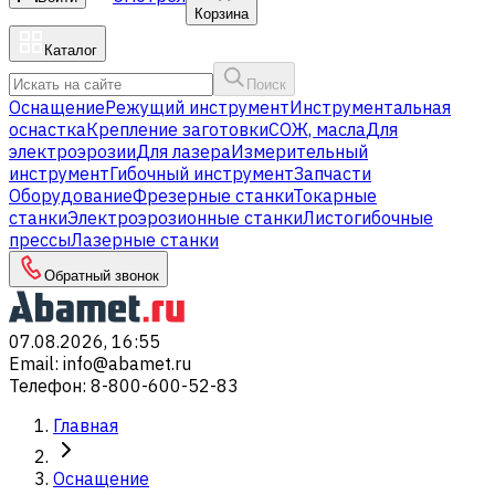
Корзина
Каталог
Поиск
Оснащение
Режущий инструмент
Инструментальная
оснастка
Крепление заготовки
СОЖ, масла
Для
электроэрозии
Для лазера
Измерительный
инструмент
Гибочный инструмент
Запчасти
Оборудование
Фрезерные станки
Токарные
станки
Электроэрозионные станки
Листогибочные
прессы
Лазерные станки
Обратный звонок
07.08.2026, 16:55
Email
:
info@abamet.ru
Телефон
:
8-800-600-52-83
Главная
Оснащение