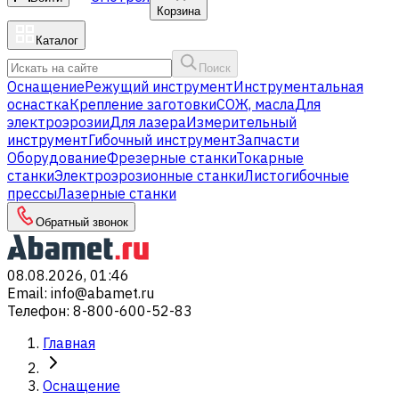
Корзина
Каталог
Поиск
Оснащение
Режущий инструмент
Инструментальная
оснастка
Крепление заготовки
СОЖ, масла
Для
электроэрозии
Для лазера
Измерительный
инструмент
Гибочный инструмент
Запчасти
Оборудование
Фрезерные станки
Токарные
станки
Электроэрозионные станки
Листогибочные
прессы
Лазерные станки
Обратный звонок
08.08.2026, 01:46
Email
:
info@abamet.ru
Телефон
:
8-800-600-52-83
Главная
Оснащение