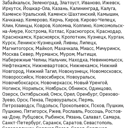
Забайкальск, Зеленоград, Златоуст, Иваново, Ижевск,
Иркутск, Йошкар-Ола, Казань, Калининград, Калуга,
Каменск-Уральский, Каменск-Шахтинский, Камышин,
Качканар, Кемерово, Керчь, Киров, Кирово-Чепецк,
Клин, Клинцы, Ковров, Коломна, Колпино, Комсомольск-
на-Амуре, Кострома, Котлас, Красногорск, Краснодар,
Краснокамск, Красноярск, Кропоткин, Кузнецк, Курган,
Курск, Ленинск-Кузнецкий, Ливны, Липецк,
Магнитогорск, Майкоп, Махачкала, Миасс, Мичуринск,
Москва Север, Мурманск, Муром, Мытищи,
Набережные Челны, Нальчик, Находка, Невинномысск,
Нефтекамск, Нижневартовск, Нижнекамск, Нижний
Новгород, Нижний Тагил, Новокузнецк, Новомосковск,
Новороссийск, Новосибирск, Новоуральск,
Новочебоксарск, Новочеркасск, Новый Уренгой,
Ногинск, Норильск, Ноябрьск, Обнинск, Одинцово,
Озерск, Октябрьский, Омск, Орел, Оренбург, Орехово-
Зуево, Орск, Пенза, Первоуральск, Пермь,
Петрозаводск, Подольск, Прокопьевск, Псков, Пушкин,
Пушкино, Пятигорск, Ржев, Рославль, Россошь, Ростов-
на-Дону, Рубцовск, Рыбинск, Рязань, Салават, Самара,
Санкт-Петербург, Саранск, Саратов, Севастополь,