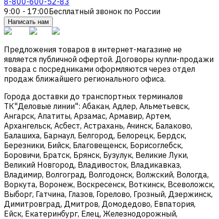
8-800-600-52-83
9:00 - 17:00
Бесплатный звонок по России
Написать нам
Предложения товаров в интернет-магазине не
является публичной офертой. Договоры купли-продажи
товара с посредниками оформляются через отдел
продаж ближайшего регионального офиса.
Города доставки до транспортных терминалов
ТК"Деловые линии": Абакан, Адлер, Альметьевск,
Ангарск, Апатиты, Арзамас, Армавир, Артем,
Архангельск, Асбест, Астрахань, Ачинск, Балаково,
Балашиха, Барнаул, Белгород, Белорецк, Бердск,
Березники, Бийск, Благовещенск, Борисоглебск,
Боровичи, Братск, Брянск, Бузулук, Великие Луки,
Великий Новгород, Владивосток, Владикавказ,
Владимир, Волгоград, Волгодонск, Волжский, Вологда,
Воркута, Воронеж, Воскресенск, Воткинск, Всеволожск,
Выборг, Гатчина, Глазов, Горелово, Грозный, Дзержинск,
Димитровград, Дмитров, Домодедово, Евпатория,
Ейск, Екатеринбург, Елец, Железнодорожный,