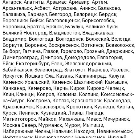
Ангарск, Апатиты, Арзамас, Армавир, Артем,
Архангельск, Асбест, Астрахань, Ачинск, Балаково,
Балашиха, Барнаул, Белгород, Белорецк, Бердск,
Березники, Бийск, Благовещенск, Борисоглебск,
Боровичи, Братск, Брянск, Бузулук, Великие Луки,
Великий Новгород, Владивосток, Владикавказ,
Владимир, Волгоград, Волгодонск, Волжский, Вологда,
Воркута, Воронеж, Воскресенск, Воткинск, Всеволожск,
Выборг, Гатчина, Глазов, Горелово, Грозный, Дзержинск,
Димитровград, Дмитров, Домодедово, Евпатория,
Ейск, Екатеринбург, Елец, Железнодорожный,
Забайкальск, Зеленоград, Златоуст, Иваново, Ижевск,
Иркутск, Йошкар-Ола, Казань, Калининград, Калуга,
Каменск-Уральский, Каменск-Шахтинский, Камышин,
Качканар, Кемерово, Керчь, Киров, Кирово-Чепецк,
Клин, Клинцы, Ковров, Коломна, Колпино, Комсомольск-
на-Амуре, Кострома, Котлас, Красногорск, Краснодар,
Краснокамск, Красноярск, Кропоткин, Кузнецк, Курган,
Курск, Ленинск-Кузнецкий, Ливны, Липецк,
Магнитогорск, Майкоп, Махачкала, Миасс, Мичуринск,
Москва Север, Мурманск, Муром, Мытищи,
Набережные Челны, Нальчик, Находка, Невинномысск,
Нефтекамск, Нижневартовск, Нижнекамск, Нижний