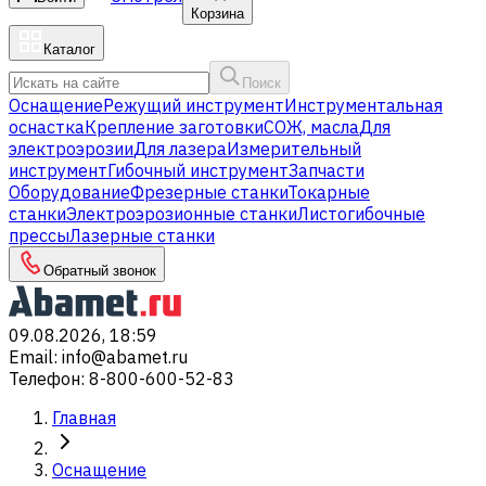
Корзина
Каталог
Поиск
Оснащение
Режущий инструмент
Инструментальная
оснастка
Крепление заготовки
СОЖ, масла
Для
электроэрозии
Для лазера
Измерительный
инструмент
Гибочный инструмент
Запчасти
Оборудование
Фрезерные станки
Токарные
станки
Электроэрозионные станки
Листогибочные
прессы
Лазерные станки
Обратный звонок
09.08.2026, 18:59
Email
:
info@abamet.ru
Телефон
:
8-800-600-52-83
Главная
Оснащение