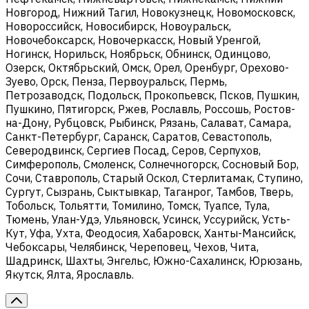
Новгород, Нижний Тагил, Новокузнецк, Новомосковск,
Новороссийск, Новосибирск, Новоуральск,
Новочебоксарск, Новочеркасск, Новый Уренгой,
Ногинск, Норильск, Ноябрьск, Обнинск, Одинцово,
Озерск, Октябрьский, Омск, Орел, Оренбург, Орехово-
Зуево, Орск, Пенза, Первоуральск, Пермь,
Петрозаводск, Подольск, Прокопьевск, Псков, Пушкин,
Пушкино, Пятигорск, Ржев, Рославль, Россошь, Ростов-
на-Дону, Рубцовск, Рыбинск, Рязань, Салават, Самара,
Санкт-Петербург, Саранск, Саратов, Севастополь,
Северодвинск, Сергиев Посад, Серов, Серпухов,
Симферополь, Смоленск, Солнечногорск, Сосновый Бор,
Сочи, Ставрополь, Старый Оскол, Стерлитамак, Ступино,
Сургут, Сызрань, Сыктывкар, Таганрог, Тамбов, Тверь,
Тобольск, Тольятти, Томилино, Томск, Туапсе, Тула,
Тюмень, Улан-Удэ, Ульяновск, Усинск, Уссурийск, Усть-
Кут, Уфа, Ухта, Феодосия, Хабаровск, Ханты-Мансийск,
Чебоксары, Челябинск, Череповец, Чехов, Чита,
Шадринск, Шахты, Энгельс, Южно-Сахалинск, Юрюзань,
Якутск, Ялта, Ярославль.