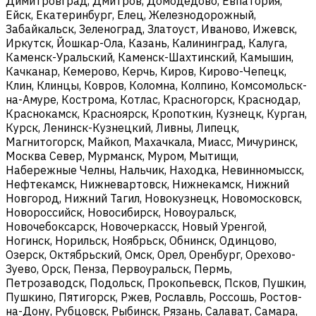
Димитровград, Дмитров, Домодедово, Евпатория,
Ейск, Екатеринбург, Елец, Железнодорожный,
Забайкальск, Зеленоград, Златоуст, Иваново, Ижевск,
Иркутск, Йошкар-Ола, Казань, Калининград, Калуга,
Каменск-Уральский, Каменск-Шахтинский, Камышин,
Качканар, Кемерово, Керчь, Киров, Кирово-Чепецк,
Клин, Клинцы, Ковров, Коломна, Колпино, Комсомольск-
на-Амуре, Кострома, Котлас, Красногорск, Краснодар,
Краснокамск, Красноярск, Кропоткин, Кузнецк, Курган,
Курск, Ленинск-Кузнецкий, Ливны, Липецк,
Магнитогорск, Майкоп, Махачкала, Миасс, Мичуринск,
Москва Север, Мурманск, Муром, Мытищи,
Набережные Челны, Нальчик, Находка, Невинномысск,
Нефтекамск, Нижневартовск, Нижнекамск, Нижний
Новгород, Нижний Тагил, Новокузнецк, Новомосковск,
Новороссийск, Новосибирск, Новоуральск,
Новочебоксарск, Новочеркасск, Новый Уренгой,
Ногинск, Норильск, Ноябрьск, Обнинск, Одинцово,
Озерск, Октябрьский, Омск, Орел, Оренбург, Орехово-
Зуево, Орск, Пенза, Первоуральск, Пермь,
Петрозаводск, Подольск, Прокопьевск, Псков, Пушкин,
Пушкино, Пятигорск, Ржев, Рославль, Россошь, Ростов-
на-Дону, Рубцовск, Рыбинск, Рязань, Салават, Самара,