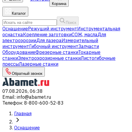
Корзина
Каталог
Поиск
Оснащение
Режущий инструмент
Инструментальная
оснастка
Крепление заготовки
СОЖ, масла
Для
электроэрозии
Для лазера
Измерительный
инструмент
Гибочный инструмент
Запчасти
Оборудование
Фрезерные станки
Токарные
станки
Электроэрозионные станки
Листогибочные
прессы
Лазерные станки
Обратный звонок
07.08.2026, 06:38
Email
:
info@abamet.ru
Телефон
:
8-800-600-52-83
Главная
Оснащение