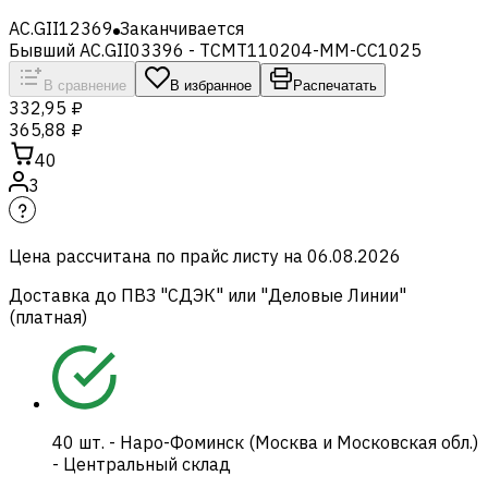
AC.GII12369
Заканчивается
Бывший AC.GII03396 - TCMT110204-MM-CC1025
В сравнение
В избранное
Распечатать
332,95 ₽
365,88 ₽
40
3
Цена рассчитана по прайс листу на
06.08.2026
Доставка до ПВЗ "СДЭК" или "Деловые Линии"
(платная)
40
шт.
-
Наро-Фоминск (Москва и Московская обл.)
- Центральный склад