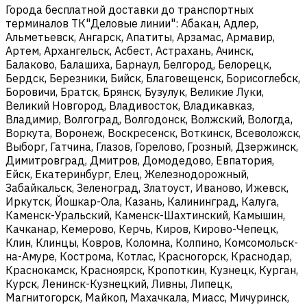
Города бесплатной доставки до транспортных
терминалов ТК"Деловые линии": Абакан, Адлер,
Альметьевск, Ангарск, Апатиты, Арзамас, Армавир,
Артем, Архангельск, Асбест, Астрахань, Ачинск,
Балаково, Балашиха, Барнаул, Белгород, Белорецк,
Бердск, Березники, Бийск, Благовещенск, Борисоглебск,
Боровичи, Братск, Брянск, Бузулук, Великие Луки,
Великий Новгород, Владивосток, Владикавказ,
Владимир, Волгоград, Волгодонск, Волжский, Вологда,
Воркута, Воронеж, Воскресенск, Воткинск, Всеволожск,
Выборг, Гатчина, Глазов, Горелово, Грозный, Дзержинск,
Димитровград, Дмитров, Домодедово, Евпатория,
Ейск, Екатеринбург, Елец, Железнодорожный,
Забайкальск, Зеленоград, Златоуст, Иваново, Ижевск,
Иркутск, Йошкар-Ола, Казань, Калининград, Калуга,
Каменск-Уральский, Каменск-Шахтинский, Камышин,
Качканар, Кемерово, Керчь, Киров, Кирово-Чепецк,
Клин, Клинцы, Ковров, Коломна, Колпино, Комсомольск-
на-Амуре, Кострома, Котлас, Красногорск, Краснодар,
Краснокамск, Красноярск, Кропоткин, Кузнецк, Курган,
Курск, Ленинск-Кузнецкий, Ливны, Липецк,
Магнитогорск, Майкоп, Махачкала, Миасс, Мичуринск,