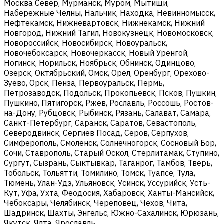
Москва Север, Мурманск, Муром, Мытищи,
Набережные Челны, Нальчик, Находка, Невинномысск,
Нефтекамск, Нижневартовск, Нижнекамск, Нижний
Новгород, Нижний Тагил, Новокузнецк, Новомосковск,
Новороссийск, Новосибирск, Новоуральск,
Новочебоксарск, Новочеркасск, Новый Уренгой,
Ногинск, Норильск, Ноябрьск, Обнинск, Одинцово,
Озерск, Октябрьский, Омск, Орел, Оренбург, Орехово-
Зуево, Орск, Пенза, Первоуральск, Пермь,
Петрозаводск, Подольск, Прокопьевск, Псков, Пушкин,
Пушкино, Пятигорск, Ржев, Рославль, Россошь, Ростов-
на-Дону, Рубцовск, Рыбинск, Рязань, Салават, Самара,
Санкт-Петербург, Саранск, Саратов, Севастополь,
Северодвинск, Сергиев Посад, Серов, Серпухов,
Симферополь, Смоленск, Солнечногорск, Сосновый Бор,
Сочи, Ставрополь, Старый Оскол, Стерлитамак, Ступино,
Сургут, Сызрань, Сыктывкар, Таганрог, Тамбов, Тверь,
Тобольск, Тольятти, Томилино, Томск, Туапсе, Тула,
Тюмень, Улан-Удэ, Ульяновск, Усинск, Уссурийск, Усть-
Кут, Уфа, Ухта, Феодосия, Хабаровск, Ханты-Мансийск,
Чебоксары, Челябинск, Череповец, Чехов, Чита,
Шадринск, Шахты, Энгельс, Южно-Сахалинск, Юрюзань,
Якутск, Ялта, Ярославль.