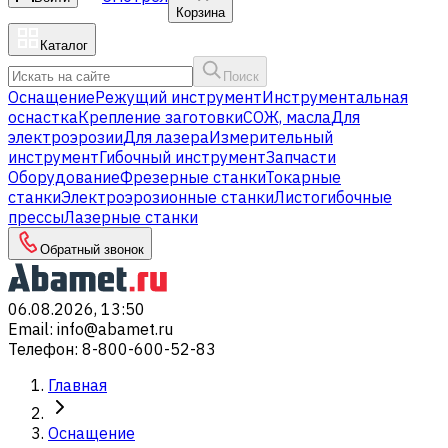
Корзина
Каталог
Поиск
Оснащение
Режущий инструмент
Инструментальная
оснастка
Крепление заготовки
СОЖ, масла
Для
электроэрозии
Для лазера
Измерительный
инструмент
Гибочный инструмент
Запчасти
Оборудование
Фрезерные станки
Токарные
станки
Электроэрозионные станки
Листогибочные
прессы
Лазерные станки
Обратный звонок
06.08.2026, 13:50
Email
:
info@abamet.ru
Телефон
:
8-800-600-52-83
Главная
Оснащение