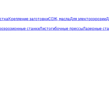
стка
Крепление заготовки
СОЖ, масла
Для электроэрозии
Д
роэрозионные станки
Листогибочные прессы
Лазерные ст