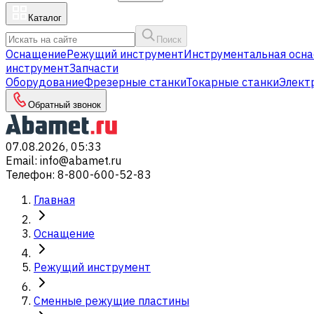
Каталог
Поиск
Оснащение
Режущий инструмент
Инструментальная осна
инструмент
Запчасти
Оборудование
Фрезерные станки
Токарные станки
Элект
Обратный звонок
07.08.2026, 05:33
Email
:
info@abamet.ru
Телефон
:
8-800-600-52-83
Главная
Оснащение
Режущий инструмент
Сменные режущие пластины