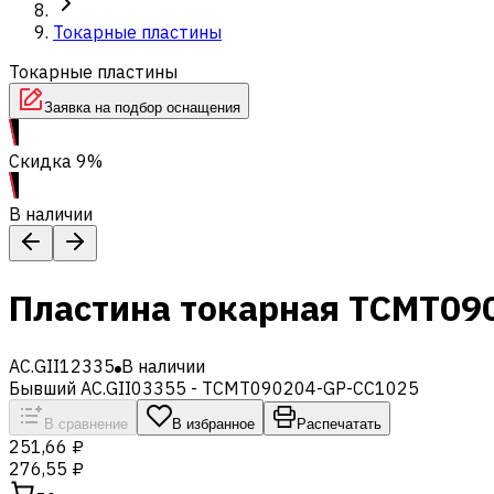
Токарные пластины
Токарные пластины
Заявка на подбор оснащения
Скидка 9%
В наличии
Пластина токарная TCMT09
AC.GII12335
В наличии
Бывший AC.GII03355 - TCMT090204-GP-CC1025
В сравнение
В избранное
Распечатать
251,66 ₽
276,55 ₽