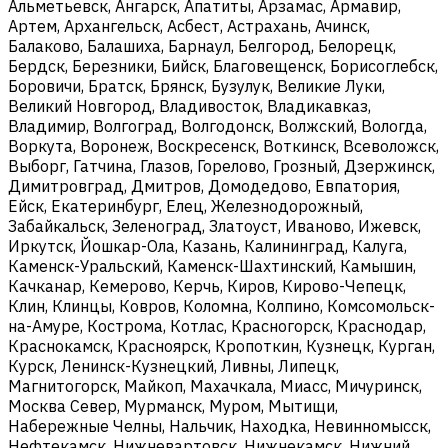
Альметьевск, Ангарск, Апатиты, Арзамас, Армавир,
Артем, Архангельск, Асбест, Астрахань, Ачинск,
Балаково, Балашиха, Барнаул, Белгород, Белорецк,
Бердск, Березники, Бийск, Благовещенск, Борисоглебск,
Боровичи, Братск, Брянск, Бузулук, Великие Луки,
Великий Новгород, Владивосток, Владикавказ,
Владимир, Волгоград, Волгодонск, Волжский, Вологда,
Воркута, Воронеж, Воскресенск, Воткинск, Всеволожск,
Выборг, Гатчина, Глазов, Горелово, Грозный, Дзержинск,
Димитровград, Дмитров, Домодедово, Евпатория,
Ейск, Екатеринбург, Елец, Железнодорожный,
Забайкальск, Зеленоград, Златоуст, Иваново, Ижевск,
Иркутск, Йошкар-Ола, Казань, Калининград, Калуга,
Каменск-Уральский, Каменск-Шахтинский, Камышин,
Качканар, Кемерово, Керчь, Киров, Кирово-Чепецк,
Клин, Клинцы, Ковров, Коломна, Колпино, Комсомольск-
на-Амуре, Кострома, Котлас, Красногорск, Краснодар,
Краснокамск, Красноярск, Кропоткин, Кузнецк, Курган,
Курск, Ленинск-Кузнецкий, Ливны, Липецк,
Магнитогорск, Майкоп, Махачкала, Миасс, Мичуринск,
Москва Север, Мурманск, Муром, Мытищи,
Набережные Челны, Нальчик, Находка, Невинномысск,
Нефтекамск, Нижневартовск, Нижнекамск, Нижний