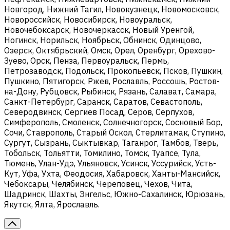
Новгород, Нижний Тагил, Новокузнецк, Новомосковск,
Новороссийск, Новосибирск, Новоуральск,
Новочебоксарск, Новочеркасск, Новый Уренгой,
Ногинск, Норильск, Ноябрьск, Обнинск, Одинцово,
Озерск, Октябрьский, Омск, Орел, Оренбург, Орехово-
Зуево, Орск, Пенза, Первоуральск, Пермь,
Петрозаводск, Подольск, Прокопьевск, Псков, Пушкин,
Пушкино, Пятигорск, Ржев, Рославль, Россошь, Ростов-
на-Дону, Рубцовск, Рыбинск, Рязань, Салават, Самара,
Санкт-Петербург, Саранск, Саратов, Севастополь,
Северодвинск, Сергиев Посад, Серов, Серпухов,
Симферополь, Смоленск, Солнечногорск, Сосновый Бор,
Сочи, Ставрополь, Старый Оскол, Стерлитамак, Ступино,
Сургут, Сызрань, Сыктывкар, Таганрог, Тамбов, Тверь,
Тобольск, Тольятти, Томилино, Томск, Туапсе, Тула,
Тюмень, Улан-Удэ, Ульяновск, Усинск, Уссурийск, Усть-
Кут, Уфа, Ухта, Феодосия, Хабаровск, Ханты-Мансийск,
Чебоксары, Челябинск, Череповец, Чехов, Чита,
Шадринск, Шахты, Энгельс, Южно-Сахалинск, Юрюзань,
Якутск, Ялта, Ярославль.