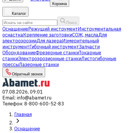
Корзина
Каталог
Поиск
Оснащение
Режущий инструмент
Инструментальная
оснастка
Крепление заготовки
СОЖ, масла
Для
электроэрозии
Для лазера
Измерительный
инструмент
Гибочный инструмент
Запчасти
Оборудование
Фрезерные станки
Токарные
станки
Электроэрозионные станки
Листогибочные
прессы
Лазерные станки
Обратный звонок
07.08.2026, 09:01
Email
:
info@abamet.ru
Телефон
:
8-800-600-52-83
Главная
Оснащение