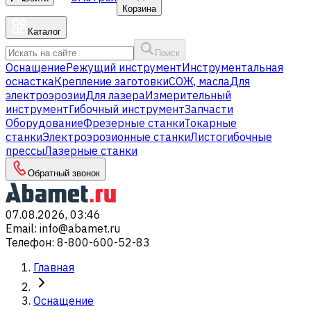
Корзина
Каталог
Поиск
Оснащение
Режущий инструмент
Инструментальная
оснастка
Крепление заготовки
СОЖ, масла
Для
электроэрозии
Для лазера
Измерительный
инструмент
Гибочный инструмент
Запчасти
Оборудование
Фрезерные станки
Токарные
станки
Электроэрозионные станки
Листогибочные
прессы
Лазерные станки
Обратный звонок
07.08.2026, 03:46
Email
:
info@abamet.ru
Телефон
:
8-800-600-52-83
Главная
Оснащение