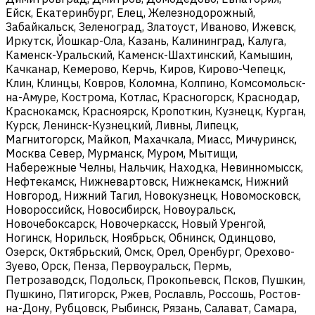
Ейск, Екатеринбург, Елец, Железнодорожный,
Забайкальск, Зеленоград, Златоуст, Иваново, Ижевск,
Иркутск, Йошкар-Ола, Казань, Калининград, Калуга,
Каменск-Уральский, Каменск-Шахтинский, Камышин,
Качканар, Кемерово, Керчь, Киров, Кирово-Чепецк,
Клин, Клинцы, Ковров, Коломна, Колпино, Комсомольск-
на-Амуре, Кострома, Котлас, Красногорск, Краснодар,
Краснокамск, Красноярск, Кропоткин, Кузнецк, Курган,
Курск, Ленинск-Кузнецкий, Ливны, Липецк,
Магнитогорск, Майкоп, Махачкала, Миасс, Мичуринск,
Москва Север, Мурманск, Муром, Мытищи,
Набережные Челны, Нальчик, Находка, Невинномысск,
Нефтекамск, Нижневартовск, Нижнекамск, Нижний
Новгород, Нижний Тагил, Новокузнецк, Новомосковск,
Новороссийск, Новосибирск, Новоуральск,
Новочебоксарск, Новочеркасск, Новый Уренгой,
Ногинск, Норильск, Ноябрьск, Обнинск, Одинцово,
Озерск, Октябрьский, Омск, Орел, Оренбург, Орехово-
Зуево, Орск, Пенза, Первоуральск, Пермь,
Петрозаводск, Подольск, Прокопьевск, Псков, Пушкин,
Пушкино, Пятигорск, Ржев, Рославль, Россошь, Ростов-
на-Дону, Рубцовск, Рыбинск, Рязань, Салават, Самара,