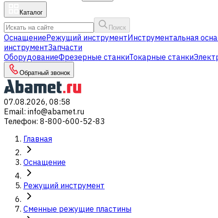
Каталог
Поиск
Оснащение
Режущий инструмент
Инструментальная осна
инструмент
Запчасти
Оборудование
Фрезерные станки
Токарные станки
Элект
Обратный звонок
07.08.2026, 08:58
Email
:
info@abamet.ru
Телефон
:
8-800-600-52-83
Главная
Оснащение
Режущий инструмент
Сменные режущие пластины