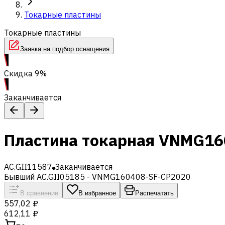
Токарные пластины
Токарные пластины
Заявка на подбор оснащения
Скидка 9%
Заканчивается
Пластина токарная VNMG1
AC.GII11587
Заканчивается
Бывший AC.GII05185 - VNMG160408-SF-CP2020
В сравнение
В избранное
Распечатать
557,02 ₽
612,11 ₽