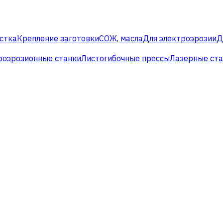
стка
Крепление заготовки
СОЖ, масла
Для электроэрозии
Д
роэрозионные станки
Листогибочные прессы
Лазерные ст