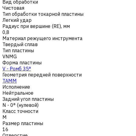
Вид обработки
Чистовая
Тип обработки токарной пластины
Легкий удар
Радиус при вершине (RE), мм
0,8
Материал режущего инструмента
Твердый сплав
Тип пластины
VNMG
Форма пластины
V - Ромб 35°
Геометрия передней поверхности
TAMM
Исполнение
Нейтральное
Задний угол пластины
N - 0° (нулевой)
Класс точности
M
Размер пластины
16
Отверстие