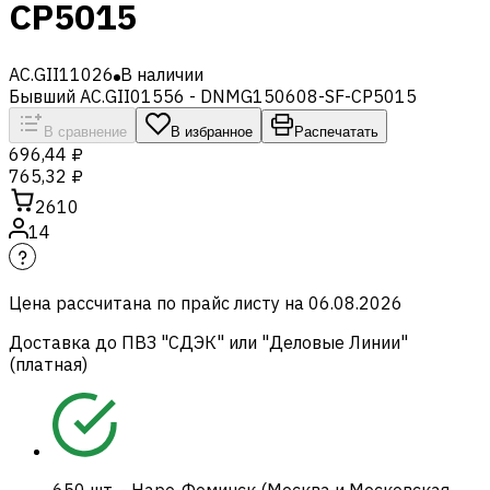
CP5015
AC.GII11026
В наличии
Бывший AC.GII01556 - DNMG150608-SF-CP5015
В сравнение
В избранное
Распечатать
696,44 ₽
765,32 ₽
2610
14
Цена рассчитана по прайс листу на
06.08.2026
Доставка до ПВЗ "СДЭК" или "Деловые Линии"
(платная)
650
шт.
-
Наро-Фоминск (Москва и Московская