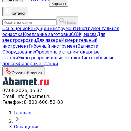
Корзина
Каталог
Поиск
Оснащение
Режущий инструмент
Инструментальная
оснастка
Крепление заготовки
СОЖ, масла
Для
электроэрозии
Для лазера
Измерительный
инструмент
Гибочный инструмент
Запчасти
Оборудование
Фрезерные станки
Токарные
станки
Электроэрозионные станки
Листогибочные
прессы
Лазерные станки
Обратный звонок
07.08.2026, 06:37
Email
:
info@abamet.ru
Телефон
:
8-800-600-52-83
Главная
Оснащение