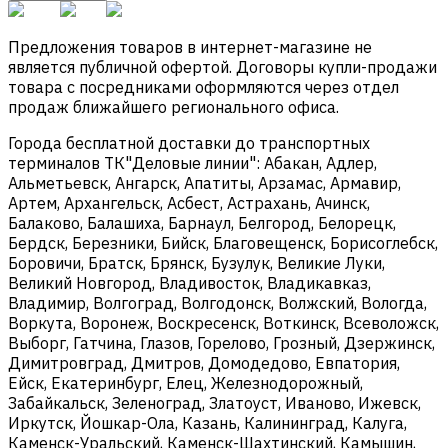
Предложения товаров в интернет-магазине не
является публичной офертой. Договоры купли-продажи
товара с посредниками оформляются через отдел
продаж ближайшего регионального офиса.
Города бесплатной доставки до транспортных
терминалов ТК"Деловые линии": Абакан, Адлер,
Альметьевск, Ангарск, Апатиты, Арзамас, Армавир,
Артем, Архангельск, Асбест, Астрахань, Ачинск,
Балаково, Балашиха, Барнаул, Белгород, Белорецк,
Бердск, Березники, Бийск, Благовещенск, Борисоглебск,
Боровичи, Братск, Брянск, Бузулук, Великие Луки,
Великий Новгород, Владивосток, Владикавказ,
Владимир, Волгоград, Волгодонск, Волжский, Вологда,
Воркута, Воронеж, Воскресенск, Воткинск, Всеволожск,
Выборг, Гатчина, Глазов, Горелово, Грозный, Дзержинск,
Димитровград, Дмитров, Домодедово, Евпатория,
Ейск, Екатеринбург, Елец, Железнодорожный,
Забайкальск, Зеленоград, Златоуст, Иваново, Ижевск,
Иркутск, Йошкар-Ола, Казань, Калининград, Калуга,
Каменск-Уральский, Каменск-Шахтинский, Камышин,