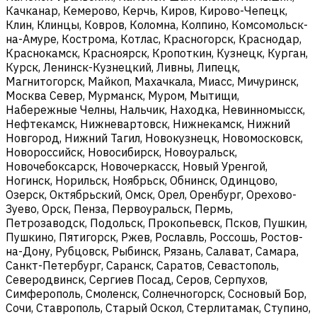
Качканар, Кемерово, Керчь, Киров, Кирово-Чепецк,
Клин, Клинцы, Ковров, Коломна, Колпино, Комсомольск-
на-Амуре, Кострома, Котлас, Красногорск, Краснодар,
Краснокамск, Красноярск, Кропоткин, Кузнецк, Курган,
Курск, Ленинск-Кузнецкий, Ливны, Липецк,
Магнитогорск, Майкоп, Махачкала, Миасс, Мичуринск,
Москва Север, Мурманск, Муром, Мытищи,
Набережные Челны, Нальчик, Находка, Невинномысск,
Нефтекамск, Нижневартовск, Нижнекамск, Нижний
Новгород, Нижний Тагил, Новокузнецк, Новомосковск,
Новороссийск, Новосибирск, Новоуральск,
Новочебоксарск, Новочеркасск, Новый Уренгой,
Ногинск, Норильск, Ноябрьск, Обнинск, Одинцово,
Озерск, Октябрьский, Омск, Орел, Оренбург, Орехово-
Зуево, Орск, Пенза, Первоуральск, Пермь,
Петрозаводск, Подольск, Прокопьевск, Псков, Пушкин,
Пушкино, Пятигорск, Ржев, Рославль, Россошь, Ростов-
на-Дону, Рубцовск, Рыбинск, Рязань, Салават, Самара,
Санкт-Петербург, Саранск, Саратов, Севастополь,
Северодвинск, Сергиев Посад, Серов, Серпухов,
Симферополь, Смоленск, Солнечногорск, Сосновый Бор,
Сочи, Ставрополь, Старый Оскол, Стерлитамак, Ступино,