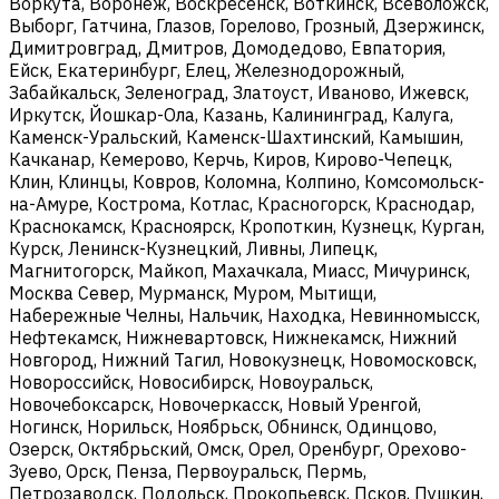
Воркута, Воронеж, Воскресенск, Воткинск, Всеволожск,
Выборг, Гатчина, Глазов, Горелово, Грозный, Дзержинск,
Димитровград, Дмитров, Домодедово, Евпатория,
Ейск, Екатеринбург, Елец, Железнодорожный,
Забайкальск, Зеленоград, Златоуст, Иваново, Ижевск,
Иркутск, Йошкар-Ола, Казань, Калининград, Калуга,
Каменск-Уральский, Каменск-Шахтинский, Камышин,
Качканар, Кемерово, Керчь, Киров, Кирово-Чепецк,
Клин, Клинцы, Ковров, Коломна, Колпино, Комсомольск-
на-Амуре, Кострома, Котлас, Красногорск, Краснодар,
Краснокамск, Красноярск, Кропоткин, Кузнецк, Курган,
Курск, Ленинск-Кузнецкий, Ливны, Липецк,
Магнитогорск, Майкоп, Махачкала, Миасс, Мичуринск,
Москва Север, Мурманск, Муром, Мытищи,
Набережные Челны, Нальчик, Находка, Невинномысск,
Нефтекамск, Нижневартовск, Нижнекамск, Нижний
Новгород, Нижний Тагил, Новокузнецк, Новомосковск,
Новороссийск, Новосибирск, Новоуральск,
Новочебоксарск, Новочеркасск, Новый Уренгой,
Ногинск, Норильск, Ноябрьск, Обнинск, Одинцово,
Озерск, Октябрьский, Омск, Орел, Оренбург, Орехово-
Зуево, Орск, Пенза, Первоуральск, Пермь,
Петрозаводск, Подольск, Прокопьевск, Псков, Пушкин,