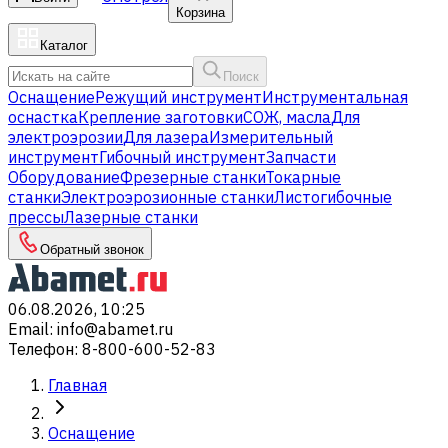
Корзина
Каталог
Поиск
Оснащение
Режущий инструмент
Инструментальная
оснастка
Крепление заготовки
СОЖ, масла
Для
электроэрозии
Для лазера
Измерительный
инструмент
Гибочный инструмент
Запчасти
Оборудование
Фрезерные станки
Токарные
станки
Электроэрозионные станки
Листогибочные
прессы
Лазерные станки
Обратный звонок
06.08.2026, 10:25
Email
:
info@abamet.ru
Телефон
:
8-800-600-52-83
Главная
Оснащение