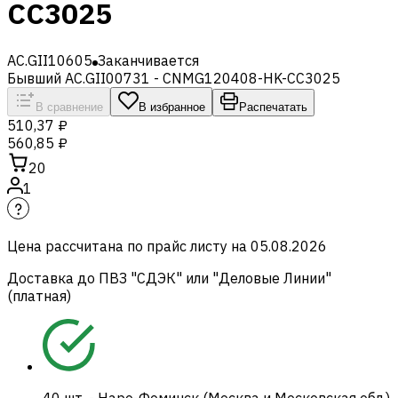
CC3025
AC.GII10605
Заканчивается
Бывший AC.GII00731 - CNMG120408-HK-CC3025
В сравнение
В избранное
Распечатать
510,37 ₽
560,85 ₽
20
1
Цена рассчитана по прайс листу на
05.08.2026
Доставка до ПВЗ "СДЭК" или "Деловые Линии"
(платная)
40
шт.
-
Наро-Фоминск (Москва и Московская обл.)