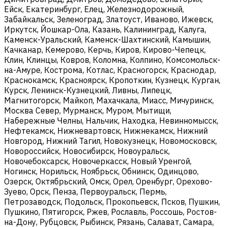
Ейск, Екатеринбург, Елец, Железнодорожный,
Забайкальск, Зеленоград, Златоуст, Иваново, Ижевск,
Иркутск, Йошкар-Ола, Казань, Калининград, Калуга,
Каменск-Уральский, Каменск-Шахтинский, Камышин,
Качканар, Кемерово, Керчь, Киров, Кирово-Чепецк,
Клин, Клинцы, Ковров, Коломна, Колпино, Комсомольск-
на-Амуре, Кострома, Котлас, Красногорск, Краснодар,
Краснокамск, Красноярск, Кропоткин, Кузнецк, Курган,
Курск, Ленинск-Кузнецкий, Ливны, Липецк,
Магнитогорск, Майкоп, Махачкала, Миасс, Мичуринск,
Москва Север, Мурманск, Муром, Мытищи,
Набережные Челны, Нальчик, Находка, Невинномысск,
Нефтекамск, Нижневартовск, Нижнекамск, Нижний
Новгород, Нижний Тагил, Новокузнецк, Новомосковск,
Новороссийск, Новосибирск, Новоуральск,
Новочебоксарск, Новочеркасск, Новый Уренгой,
Ногинск, Норильск, Ноябрьск, Обнинск, Одинцово,
Озерск, Октябрьский, Омск, Орел, Оренбург, Орехово-
Зуево, Орск, Пенза, Первоуральск, Пермь,
Петрозаводск, Подольск, Прокопьевск, Псков, Пушкин,
Пушкино, Пятигорск, Ржев, Рославль, Россошь, Ростов-
на-Дону, Рубцовск, Рыбинск, Рязань, Салават, Самара,