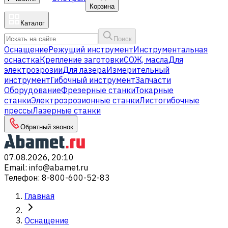
Корзина
Каталог
Поиск
Оснащение
Режущий инструмент
Инструментальная
оснастка
Крепление заготовки
СОЖ, масла
Для
электроэрозии
Для лазера
Измерительный
инструмент
Гибочный инструмент
Запчасти
Оборудование
Фрезерные станки
Токарные
станки
Электроэрозионные станки
Листогибочные
прессы
Лазерные станки
Обратный звонок
07.08.2026, 20:10
Email
:
info@abamet.ru
Телефон
:
8-800-600-52-83
Главная
Оснащение