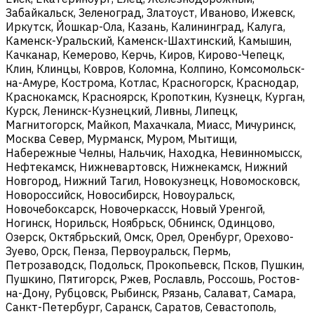
Забайкальск, Зеленоград, Златоуст, Иваново, Ижевск,
Иркутск, Йошкар-Ола, Казань, Калининград, Калуга,
Каменск-Уральский, Каменск-Шахтинский, Камышин,
Качканар, Кемерово, Керчь, Киров, Кирово-Чепецк,
Клин, Клинцы, Ковров, Коломна, Колпино, Комсомольск-
на-Амуре, Кострома, Котлас, Красногорск, Краснодар,
Краснокамск, Красноярск, Кропоткин, Кузнецк, Курган,
Курск, Ленинск-Кузнецкий, Ливны, Липецк,
Магнитогорск, Майкоп, Махачкала, Миасс, Мичуринск,
Москва Север, Мурманск, Муром, Мытищи,
Набережные Челны, Нальчик, Находка, Невинномысск,
Нефтекамск, Нижневартовск, Нижнекамск, Нижний
Новгород, Нижний Тагил, Новокузнецк, Новомосковск,
Новороссийск, Новосибирск, Новоуральск,
Новочебоксарск, Новочеркасск, Новый Уренгой,
Ногинск, Норильск, Ноябрьск, Обнинск, Одинцово,
Озерск, Октябрьский, Омск, Орел, Оренбург, Орехово-
Зуево, Орск, Пенза, Первоуральск, Пермь,
Петрозаводск, Подольск, Прокопьевск, Псков, Пушкин,
Пушкино, Пятигорск, Ржев, Рославль, Россошь, Ростов-
на-Дону, Рубцовск, Рыбинск, Рязань, Салават, Самара,
Санкт-Петербург, Саранск, Саратов, Севастополь,