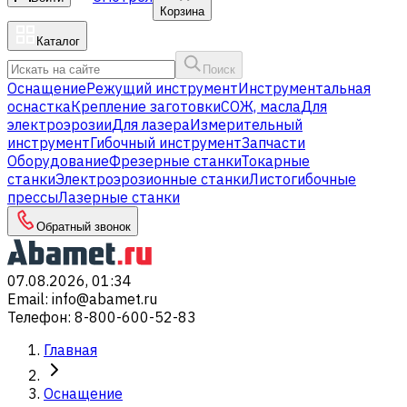
Корзина
Каталог
Поиск
Оснащение
Режущий инструмент
Инструментальная
оснастка
Крепление заготовки
СОЖ, масла
Для
электроэрозии
Для лазера
Измерительный
инструмент
Гибочный инструмент
Запчасти
Оборудование
Фрезерные станки
Токарные
станки
Электроэрозионные станки
Листогибочные
прессы
Лазерные станки
Обратный звонок
07.08.2026, 01:34
Email
:
info@abamet.ru
Телефон
:
8-800-600-52-83
Главная
Оснащение