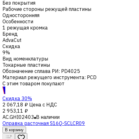
Без покрытия
Рабочие стороны режущей пластины
Односторонняя
Особенности
1 режущая кромка
Бренд
AdvaCut
Скидка
9%
Вид номенклатуры
Токарные пластины
Обозначение сплава РИ
:
PD4025
Материал режущего инструмента
:
PCD
С этим товаром покупают
Скидка 30%
2 067,18 ₽
Цена с НДС
2 953,11 ₽
AC.GHI02403
В наличии
Оправка расточная S16Q-SCLCR09
В корзину