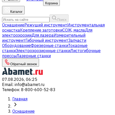
Корзина
Каталог
Поиск
Оснащение
Режущий инструмент
Инструментальная
оснастка
Крепление заготовки
СОЖ, масла
Для
электроэрозии
Для лазера
Измерительный
инструмент
Гибочный инструмент
Запчасти
Оборудование
Фрезерные станки
Токарные
станки
Электроэрозионные станки
Листогибочные
прессы
Лазерные станки
Обратный звонок
07.08.2026, 06:25
Email
:
info@abamet.ru
Телефон
:
8-800-600-52-83
Главная
Оснащение