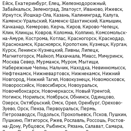
Ейск, Екатеринбург, Елец, Железнодорожный,
Забайкальск, Зеленоград, Златоуст, Иваново, Ижевск,
Иркутск, Йошкар-Ола, Казань, Калининград, Калуга,
Каменск-Уральский, Каменск-Шахтинский, Камышин,
Качканар, Кемерово, Керчь, Киров, Кирово-Чепецк,
Клин, Клинцы, Ковров, Коломна, Колпино, Комсомольск-
на-Амуре, Кострома, Котлас, Красногорск, Краснодар,
Краснокамск, Красноярск, Кропоткин, Кузнецк, Курган,
Курск, Ленинск-Кузнецкий, Ливны, Липецк,
Магнитогорск, Майкоп, Махачкала, Миасс, Мичуринск,
Москва Север, Мурманск, Муром, Мытищи,
Набережные Челны, Нальчик, Находка, Невинномысск,
Нефтекамск, Нижневартовск, Нижнекамск, Нижний
Новгород, Нижний Тагил, Новокузнецк, Новомосковск,
Новороссийск, Новосибирск, Новоуральск,
Новочебоксарск, Новочеркасск, Новый Уренгой,
Ногинск, Норильск, Ноябрьск, Обнинск, Одинцово,
Озерск, Октябрьский, Омск, Орел, Оренбург, Орехово-
Зуево, Орск, Пенза, Первоуральск, Пермь,
Петрозаводск, Подольск, Прокопьевск, Псков, Пушкин,
Пушкино, Пятигорск, Ржев, Рославль, Россошь, Ростов-
на-Дону, Рубцовск, Рыбинск, Рязань, Салават, Самара,