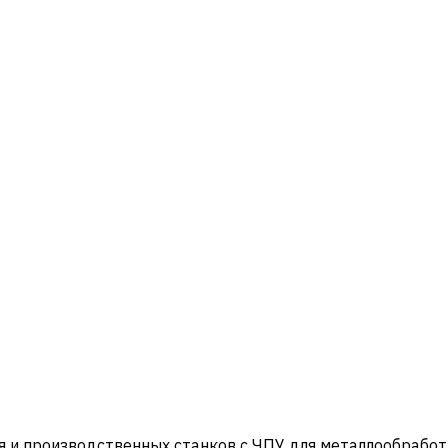
и производственных станков с ЧПУ для металлообработ