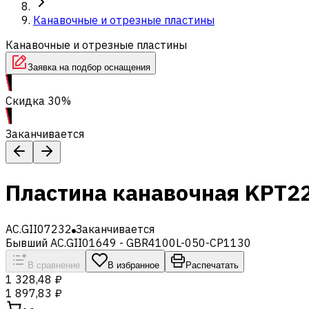
Канавочные и отрезные пластины
Канавочные и отрезные пластины
Заявка на подбор оснащения
Скидка 30%
Заканчивается
Пластина канавочная KPT2
AC.GII07232
Заканчивается
Бывший AC.GII01649 - GBR4100L-050-CP1130
В сравнение
В избранное
Распечатать
1 328,48 ₽
1 897,83 ₽