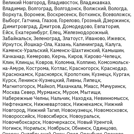
Великий Новгород, Владивосток, Владикавказ,
Владимир, Волгоград, Волгодонск, Волжский, Вологда,
Воркута, Воронеж, Воскресенск, Воткинск, Всеволожск,
Выборг, Гатчина, Глазов, Горелово, Грозный, Дзержинск,
Димитровград, Дмитров, Домодедово, Евпатория,
Ейск, Екатеринбург, Елец, Железнодорожный,
Забайкальск, Зеленоград, Златоуст, Иваново, Ижевск,
Иркутск, Йошкар-Ола, Казань, Калининград, Калуга,
Каменск-Уральский, Каменск-Шахтинский, Камышин,
Качканар, Кемерово, Керчь, Киров, Кирово-Чепецк,
Клин, Клинцы, Ковров, Коломна, Колпино, Комсомольск-
на-Амуре, Кострома, Котлас, Красногорск, Краснодар,
Краснокамск, Красноярск, Кропоткин, Кузнецк, Курган,
Курск, Ленинск-Кузнецкий, Ливны, Липецк,
Магнитогорск, Майкоп, Махачкала, Миасс, Мичуринск,
Москва Север, Мурманск, Муром, Мытищи,
Набережные Челны, Нальчик, Находка, Невинномысск,
Нефтекамск, Нижневартовск, Нижнекамск, Нижний
Новгород, Нижний Тагил, Новокузнецк, Новомосковск,
Новороссийск, Новосибирск, Новоуральск,
Новочебоксарск, Новочеркасск, Новый Уренгой,
Ногинск, Норильск, Ноябрьск, Обнинск, Одинцово,
Озерск, Октябрьский, Омск, Орел, Оренбург, Орехово-