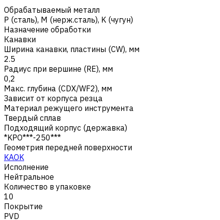
Обрабатываемый металл
Р (сталь)
,
M (нерж.сталь)
,
K (чугун)
Назначение обработки
Канавки
Ширина канавки, пластины (CW), мм
2.5
Радиус при вершине (RE), мм
0,2
Макс. глубина (CDX/WF2), мм
Зависит от корпуса резца
Материал режущего инструмента
Твердый сплав
Подходящий корпус (державка)
*KPO***-250***
Геометрия передней поверхности
KAOK
Исполнение
Нейтральное
Количество в упаковке
10
Покрытие
PVD