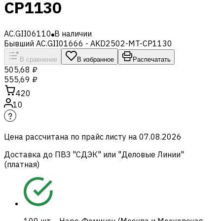
CP1130
AC.GII06110
В наличии
Бывший AC.GII01666 - AKD2502-MT-CP1130
В сравнение
В избранное
Распечатать
505,68 ₽
555,69 ₽
420
10
Цена рассчитана по прайс листу на
07.08.2026
Доставка до ПВЗ "СДЭК" или "Деловые Линии"
(платная)
100
шт.
-
Наро-Фоминск (Москва и Московская