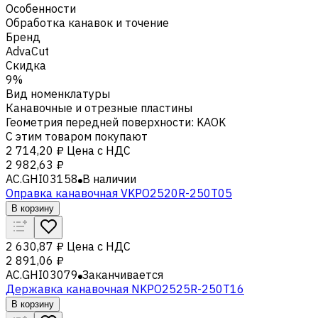
Особенности
Обработка канавок и точение
Бренд
AdvaCut
Скидка
9%
Вид номенклатуры
Канавочные и отрезные пластины
Геометрия передней поверхности
:
KAOK
С этим товаром покупают
2 714,20 ₽
Цена с НДС
2 982,63 ₽
AC.GHI03158
В наличии
Оправка канавочная VKPO2520R-250T05
В корзину
2 630,87 ₽
Цена с НДС
2 891,06 ₽
AC.GHI03079
Заканчивается
Державка канавочная NKPO2525R-250T16
В корзину