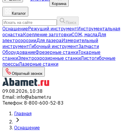
Корзина
Каталог
Поиск
Оснащение
Режущий инструмент
Инструментальная
оснастка
Крепление заготовки
СОЖ, масла
Для
электроэрозии
Для лазера
Измерительный
инструмент
Гибочный инструмент
Запчасти
Оборудование
Фрезерные станки
Токарные
станки
Электроэрозионные станки
Листогибочные
прессы
Лазерные станки
Обратный звонок
09.08.2026, 10:38
Email
:
info@abamet.ru
Телефон
:
8-800-600-52-83
Главная
Оснащение