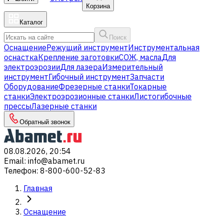
Корзина
Каталог
Поиск
Оснащение
Режущий инструмент
Инструментальная
оснастка
Крепление заготовки
СОЖ, масла
Для
электроэрозии
Для лазера
Измерительный
инструмент
Гибочный инструмент
Запчасти
Оборудование
Фрезерные станки
Токарные
станки
Электроэрозионные станки
Листогибочные
прессы
Лазерные станки
Обратный звонок
08.08.2026, 20:54
Email
:
info@abamet.ru
Телефон
:
8-800-600-52-83
Главная
Оснащение