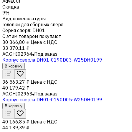
AdvaCut
Скидка
9%
Вид номенклатуры
Головки для сборных сверл
Серия сверл
:
DH01
С этим товаром покупают
30 366,80 ₽
Цена с НДС
33 370,11 ₽
AC.GHI02964
Под заказ
Корпус сверла DH01-0190D03-W25DH0199
В корзину
36 563,27 ₽
Цена с НДС
40 179,42 ₽
AC.GHI02963
Под заказ
Корпус сверла DH01-0190D05-W25DH0199
В корзину
40 166,85 ₽
Цена с НДС
44 139,39 ₽