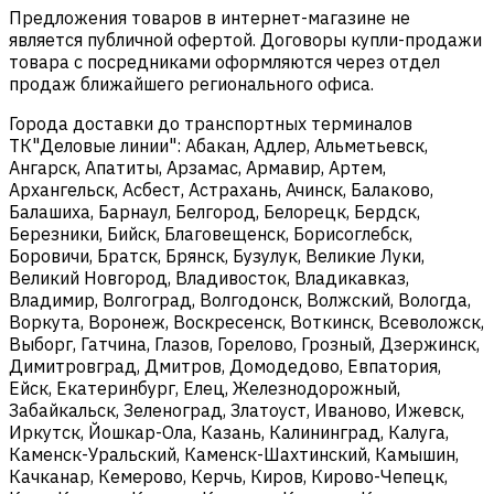
Предложения товаров в интернет-магазине не
является публичной офертой. Договоры купли-продажи
товара с посредниками оформляются через отдел
продаж ближайшего регионального офиса.
Города доставки до транспортных терминалов
ТК"Деловые линии": Абакан, Адлер, Альметьевск,
Ангарск, Апатиты, Арзамас, Армавир, Артем,
Архангельск, Асбест, Астрахань, Ачинск, Балаково,
Балашиха, Барнаул, Белгород, Белорецк, Бердск,
Березники, Бийск, Благовещенск, Борисоглебск,
Боровичи, Братск, Брянск, Бузулук, Великие Луки,
Великий Новгород, Владивосток, Владикавказ,
Владимир, Волгоград, Волгодонск, Волжский, Вологда,
Воркута, Воронеж, Воскресенск, Воткинск, Всеволожск,
Выборг, Гатчина, Глазов, Горелово, Грозный, Дзержинск,
Димитровград, Дмитров, Домодедово, Евпатория,
Ейск, Екатеринбург, Елец, Железнодорожный,
Забайкальск, Зеленоград, Златоуст, Иваново, Ижевск,
Иркутск, Йошкар-Ола, Казань, Калининград, Калуга,
Каменск-Уральский, Каменск-Шахтинский, Камышин,
Качканар, Кемерово, Керчь, Киров, Кирово-Чепецк,