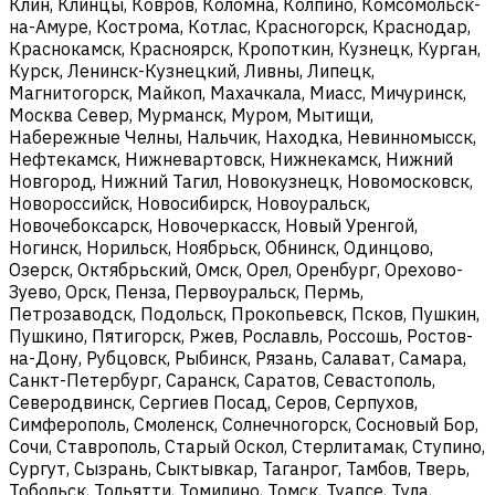
Клин, Клинцы, Ковров, Коломна, Колпино, Комсомольск-
на-Амуре, Кострома, Котлас, Красногорск, Краснодар,
Краснокамск, Красноярск, Кропоткин, Кузнецк, Курган,
Курск, Ленинск-Кузнецкий, Ливны, Липецк,
Магнитогорск, Майкоп, Махачкала, Миасс, Мичуринск,
Москва Север, Мурманск, Муром, Мытищи,
Набережные Челны, Нальчик, Находка, Невинномысск,
Нефтекамск, Нижневартовск, Нижнекамск, Нижний
Новгород, Нижний Тагил, Новокузнецк, Новомосковск,
Новороссийск, Новосибирск, Новоуральск,
Новочебоксарск, Новочеркасск, Новый Уренгой,
Ногинск, Норильск, Ноябрьск, Обнинск, Одинцово,
Озерск, Октябрьский, Омск, Орел, Оренбург, Орехово-
Зуево, Орск, Пенза, Первоуральск, Пермь,
Петрозаводск, Подольск, Прокопьевск, Псков, Пушкин,
Пушкино, Пятигорск, Ржев, Рославль, Россошь, Ростов-
на-Дону, Рубцовск, Рыбинск, Рязань, Салават, Самара,
Санкт-Петербург, Саранск, Саратов, Севастополь,
Северодвинск, Сергиев Посад, Серов, Серпухов,
Симферополь, Смоленск, Солнечногорск, Сосновый Бор,
Сочи, Ставрополь, Старый Оскол, Стерлитамак, Ступино,
Сургут, Сызрань, Сыктывкар, Таганрог, Тамбов, Тверь,
Тобольск, Тольятти, Томилино, Томск, Туапсе, Тула,