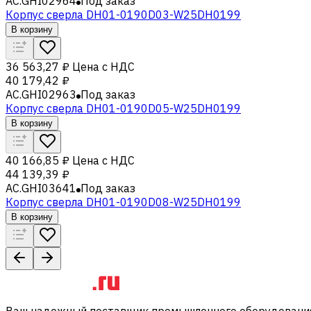
AC.GHI02964
Под заказ
Корпус сверла DH01-0190D03-W25DH0199
В корзину
36 563,27 ₽
Цена с НДС
40 179,42 ₽
AC.GHI02963
Под заказ
Корпус сверла DH01-0190D05-W25DH0199
В корзину
40 166,85 ₽
Цена с НДС
44 139,39 ₽
AC.GHI03641
Под заказ
Корпус сверла DH01-0190D08-W25DH0199
В корзину
Ваш надежный поставщик промышленного оборудования 