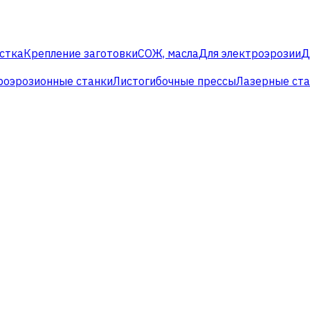
стка
Крепление заготовки
СОЖ, масла
Для электроэрозии
Д
роэрозионные станки
Листогибочные прессы
Лазерные ст