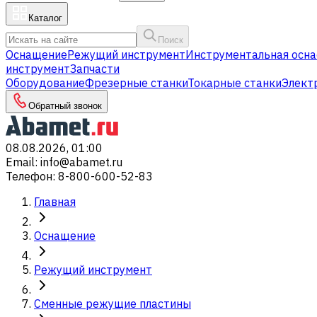
Каталог
Поиск
Оснащение
Режущий инструмент
Инструментальная осна
инструмент
Запчасти
Оборудование
Фрезерные станки
Токарные станки
Элект
Обратный звонок
08.08.2026, 01:00
Email
:
info@abamet.ru
Телефон
:
8-800-600-52-83
Главная
Оснащение
Режущий инструмент
Сменные режущие пластины