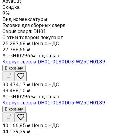
AdvaCut
Скидка
9%
Вид номенклатуры
Головки для сборных сверл
Серия сверл
:
DH01
С этим товаром покупают
25 287,68 ₽
Цена с НДС
27 788,66 ₽
AC.GHI02966
Под заказ
Корпус сверла DH01-0180D03-W25DH0189
В корзину
30 474,17 ₽
Цена с НДС
33 488,10 ₽
AC.GHI02965
Под заказ
Корпус сверла DH01-0180D05-W25DH0189
В корзину
40 166,85 ₽
Цена с НДС
44 139,39 ₽