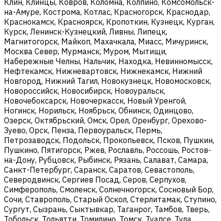
Клин, Клинцы, Ковров, Коломна, Колпино, Комсомольск-
на-Амуре, Кострома, Котлас, Красногорск, Краснодар,
Краснокамск, Красноярск, Кропоткин, Кузнецк, Курган,
Курск, Ленинск-Кузнецкий, Ливны, Липецк,
Магнитогорск, Майкоп, Махачкала, Миасс, Мичуринск,
Москва Север, Мурманск, Муром, Мытищи,
Набережные Челны, Нальчик, Находка, Невинномысск,
Нефтекамск, Нижневартовск, Нижнекамск, Нижний
Новгород, Нижний Тагил, Новокузнецк, Новомосковск,
Новороссийск, Новосибирск, Новоуральск,
Новочебоксарск, Новочеркасск, Новый Уренгой,
Ногинск, Норильск, Ноябрьск, Обнинск, Одинцово,
Озерск, Октябрьский, Омск, Орел, Оренбург, Орехово-
Зуево, Орск, Пенза, Первоуральск, Пермь,
Петрозаводск, Подольск, Прокопьевск, Псков, Пушкин,
Пушкино, Пятигорск, Ржев, Рославль, Россошь, Ростов-
на-Дону, Рубцовск, Рыбинск, Рязань, Салават, Самара,
Санкт-Петербург, Саранск, Саратов, Севастополь,
Северодвинск, Сергиев Посад, Серов, Серпухов,
Симферополь, Смоленск, Солнечногорск, Сосновый Бор,
Сочи, Ставрополь, Старый Оскол, Стерлитамак, Ступино,
Сургут, Сызрань, Сыктывкар, Таганрог, Тамбов, Тверь,
Тобольск, Тольятти, Томилино, Томск, Туапсе, Тула,