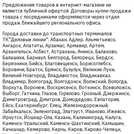
Предложения товаров в интернет-магазине не
является публичной офертой. Договоры купли-продажи
товара с посредниками оформляются через отдел
продаж ближайшего регионального офиса.
Города доставки до транспортных терминалов
ТК"Деловые линии": Абакан, Адлер, Альметьевск,
Ангарск, Апатиты, Арзамас, Армавир, Артем,
Архангельск, Асбест, Астрахань, Ачинск, Балаково,
Балашиха, Барнаул, Белгород, Белорецк, Бердск,
Березники, Бийск, Благовещенск, Борисоглебск,
Боровичи, Братск, Брянск, Бузулук, Великие Луки,
Великий Новгород, Владивосток, Владикавказ,
Владимир, Волгоград, Волгодонск, Волжский, Вологда,
Воркута, Воронеж, Воскресенск, Воткинск, Всеволожск,
Выборг, Гатчина, Глазов, Горелово, Грозный, Дзержинск,
Димитровград, Дмитров, Домодедово, Евпатория,
Ейск, Екатеринбург, Елец, Железнодорожный,
Забайкальск, Зеленоград, Златоуст, Иваново, Ижевск,
Иркутск, Йошкар-Ола, Казань, Калининград, Калуга,
Каменск-Уральский, Каменск-Шахтинский, Камышин,
Качканар, Кемерово, Керчь, Киров, Кирово-Чепецк,