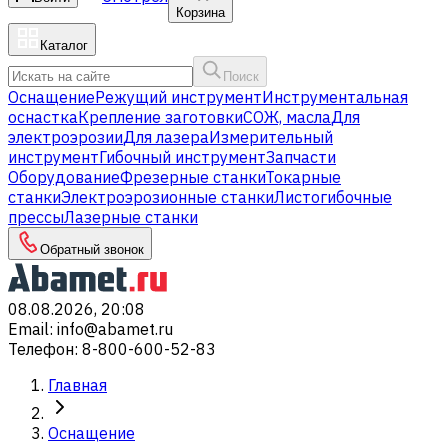
Корзина
Каталог
Поиск
Оснащение
Режущий инструмент
Инструментальная
оснастка
Крепление заготовки
СОЖ, масла
Для
электроэрозии
Для лазера
Измерительный
инструмент
Гибочный инструмент
Запчасти
Оборудование
Фрезерные станки
Токарные
станки
Электроэрозионные станки
Листогибочные
прессы
Лазерные станки
Обратный звонок
08.08.2026, 20:08
Email
:
info@abamet.ru
Телефон
:
8-800-600-52-83
Главная
Оснащение