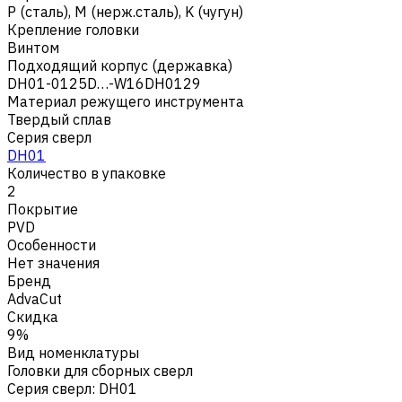
Р (сталь)
,
M (нерж.сталь)
,
K (чугун)
Крепление головки
Винтом
Подходящий корпус (державка)
DH01-0125D…-W16DH0129
Материал режущего инструмента
Твердый сплав
Серия сверл
DH01
Количество в упаковке
2
Покрытие
PVD
Особенности
Нет значения
Бренд
AdvaCut
Скидка
9%
Вид номенклатуры
Головки для сборных сверл
Серия сверл
:
DH01