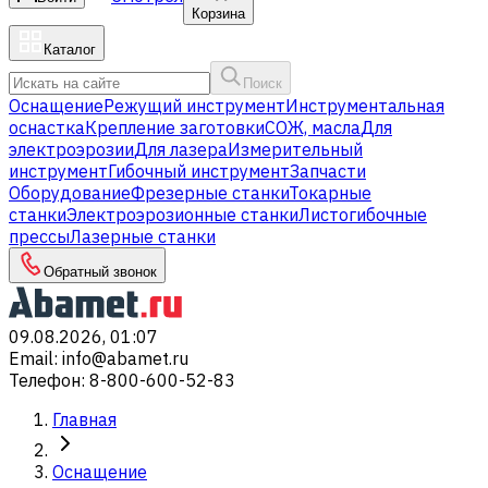
Корзина
Каталог
Поиск
Оснащение
Режущий инструмент
Инструментальная
оснастка
Крепление заготовки
СОЖ, масла
Для
электроэрозии
Для лазера
Измерительный
инструмент
Гибочный инструмент
Запчасти
Оборудование
Фрезерные станки
Токарные
станки
Электроэрозионные станки
Листогибочные
прессы
Лазерные станки
Обратный звонок
09.08.2026, 01:07
Email
:
info@abamet.ru
Телефон
:
8-800-600-52-83
Главная
Оснащение