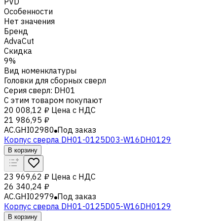
PVD
Особенности
Нет значения
Бренд
AdvaCut
Скидка
9%
Вид номенклатуры
Головки для сборных сверл
Серия сверл
:
DH01
С этим товаром покупают
20 008,12 ₽
Цена с НДС
21 986,95 ₽
AC.GHI02980
Под заказ
Корпус сверла DH01-0125D03-W16DH0129
В корзину
23 969,62 ₽
Цена с НДС
26 340,24 ₽
AC.GHI02979
Под заказ
Корпус сверла DH01-0125D05-W16DH0129
В корзину