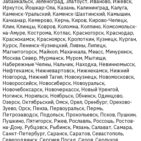
Забайкальск, Зеленоград, Златоуст, Иваново, Ижевск,
Иркутск, Йошкар-Ола, Казань, Калининград, Калуга,
Каменск-Уральский, Каменск-Шахтинский, Камышин,
Качканар, Кемерово, Керчь, Киров, Кирово-Чепецк,
Клин, Клинцы, Ковров, Коломна, Колпино, Комсомольск-
на-Амуре, Кострома, Котлас, Красногорск, Краснодар,
Краснокамск, Красноярск, Кропоткин, Кузнецк, Курган,
Курск, Ленинск-Кузнецкий, Ливны, Липецк,
Магнитогорск, Майкоп, Махачкала, Миасс, Мичуринск,
Москва Север, Мурманск, Муром, Мытищи,
Набережные Челны, Нальчик, Находка, Невинномысск,
Нефтекамск, Нижневартовск, Нижнекамск, Нижний
Новгород, Нижний Тагил, Новокузнецк, Новомосковск,
Новороссийск, Новосибирск, Новоуральск,
Новочебоксарск, Новочеркасск, Новый Уренгой,
Ногинск, Норильск, Ноябрьск, Обнинск, Одинцово,
Озерск, Октябрьский, Омск, Орел, Оренбург, Орехово-
Зуево, Орск, Пенза, Первоуральск, Пермь,
Петрозаводск, Подольск, Прокопьевск, Псков, Пушкин,
Пушкино, Пятигорск, Ржев, Рославль, Россошь, Ростов-
на-Дону, Рубцовск, Рыбинск, Рязань, Салават, Самара,
Санкт-Петербург, Саранск, Саратов, Севастополь,
Северодвинск, Сергиев Посад, Серов, Серпухов,