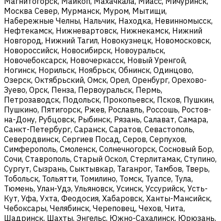
Магнитогорск, Майкоп, Махачкала, Миасс, Мичуринск,
Москва Север, Мурманск, Муром, Мытищи,
Набережные Челны, Нальчик, Находка, Невинномысск,
Нефтекамск, Нижневартовск, Нижнекамск, Нижний
Новгород, Нижний Тагил, Новокузнецк, Новомосковск,
Новороссийск, Новосибирск, Новоуральск,
Новочебоксарск, Новочеркасск, Новый Уренгой,
Ногинск, Норильск, Ноябрьск, Обнинск, Одинцово,
Озерск, Октябрьский, Омск, Орел, Оренбург, Орехово-
Зуево, Орск, Пенза, Первоуральск, Пермь,
Петрозаводск, Подольск, Прокопьевск, Псков, Пушкин,
Пушкино, Пятигорск, Ржев, Рославль, Россошь, Ростов-
на-Дону, Рубцовск, Рыбинск, Рязань, Салават, Самара,
Санкт-Петербург, Саранск, Саратов, Севастополь,
Северодвинск, Сергиев Посад, Серов, Серпухов,
Симферополь, Смоленск, Солнечногорск, Сосновый Бор,
Сочи, Ставрополь, Старый Оскол, Стерлитамак, Ступино,
Сургут, Сызрань, Сыктывкар, Таганрог, Тамбов, Тверь,
Тобольск, Тольятти, Томилино, Томск, Туапсе, Тула,
Тюмень, Улан-Удэ, Ульяновск, Усинск, Уссурийск, Усть-
Кут, Уфа, Ухта, Феодосия, Хабаровск, Ханты-Мансийск,
Чебоксары, Челябинск, Череповец, Чехов, Чита,
Шадринск, Шахты, Энгельс, Южно-Сахалинск, Юрюзань,