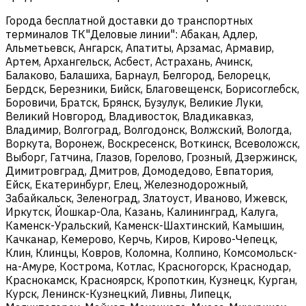
Города бесплатной доставки до транспортных
терминалов ТК"Деловые линии": Абакан, Адлер,
Альметьевск, Ангарск, Апатиты, Арзамас, Армавир,
Артем, Архангельск, Асбест, Астрахань, Ачинск,
Балаково, Балашиха, Барнаул, Белгород, Белорецк,
Бердск, Березники, Бийск, Благовещенск, Борисоглебск,
Боровичи, Братск, Брянск, Бузулук, Великие Луки,
Великий Новгород, Владивосток, Владикавказ,
Владимир, Волгоград, Волгодонск, Волжский, Вологда,
Воркута, Воронеж, Воскресенск, Воткинск, Всеволожск,
Выборг, Гатчина, Глазов, Горелово, Грозный, Дзержинск,
Димитровград, Дмитров, Домодедово, Евпатория,
Ейск, Екатеринбург, Елец, Железнодорожный,
Забайкальск, Зеленоград, Златоуст, Иваново, Ижевск,
Иркутск, Йошкар-Ола, Казань, Калининград, Калуга,
Каменск-Уральский, Каменск-Шахтинский, Камышин,
Качканар, Кемерово, Керчь, Киров, Кирово-Чепецк,
Клин, Клинцы, Ковров, Коломна, Колпино, Комсомольск-
на-Амуре, Кострома, Котлас, Красногорск, Краснодар,
Краснокамск, Красноярск, Кропоткин, Кузнецк, Курган,
Курск, Ленинск-Кузнецкий, Ливны, Липецк,