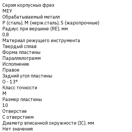
Серия корпусных фрез
MEY
Обрабатываемый металл
Р (сталь)
,
M (нерж.сталь)
,
S (жаропрочные)
Радиус при вершине (RE), мм
0,8
Материал режущего инструмента
Твердый сплав
Форма пластины
Параллелограмм
Исполнение
Правое
Задний угол пластины
O - 13°
Класс точности
M
Размер пластины
10
Отверстие
С отверстием
Диаметр вписанной окружности (IC), мм
Нет значения