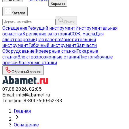
Корзина
Каталог
Поиск
Оснащение
Режущий инструмент
Инструментальная
оснастка
Крепление заготовки
СОЖ, масла
Для
электроэрозии
Для лазера
Измерительный
инструмент
Гибочный инструмент
Запчасти
Оборудование
Фрезерные станки
Токарные
станки
Электроэрозионные станки
Листогибочные
прессы
Лазерные станки
Обратный звонок
07.08.2026, 02:05
Email
:
info@abamet.ru
Телефон
:
8-800-600-52-83
Главная
Оснащение