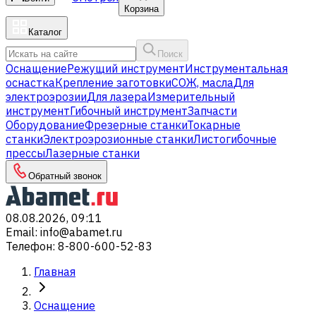
Корзина
Каталог
Поиск
Оснащение
Режущий инструмент
Инструментальная
оснастка
Крепление заготовки
СОЖ, масла
Для
электроэрозии
Для лазера
Измерительный
инструмент
Гибочный инструмент
Запчасти
Оборудование
Фрезерные станки
Токарные
станки
Электроэрозионные станки
Листогибочные
прессы
Лазерные станки
Обратный звонок
08.08.2026, 09:11
Email
:
info@abamet.ru
Телефон
:
8-800-600-52-83
Главная
Оснащение