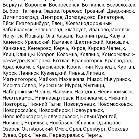
Воркута, Воронеж, Воскресенск, Воткинск, Всеволожск,
Выборг, Гатчина, Глазов, Горелово, Грозный, Дзержинск,
Димитровград, Дмитров, Домодедово, Евпатория,
Ейск, Екатеринбург, Елец, Железнодорожный,
Забайкальск, Зеленоград, Златоуст, Иваново, Ижевск,
Иркутск, Йошкар-Ола, Казань, Калининград, Калуга,
Каменск-Уральский, Каменск-Шахтинский, Камышин,
Качканар, Кемерово, Керчь, Киров, Кирово-Чепецк,
Клин, Клинцы, Ковров, Коломна, Колпино, Комсомольск-
на-Амуре, Кострома, Котлас, Красногорск, Краснодар,
Краснокамск, Красноярск, Кропоткин, Кузнецк, Курган,
Курск, Ленинск-Кузнецкий, Ливны, Липецк,
Магнитогорск, Майкоп, Махачкала, Миасс, Мичуринск,
Москва Север, Мурманск, Муром, Мытищи,
Набережные Челны, Нальчик, Находка, Невинномысск,
Нефтекамск, Нижневартовск, Нижнекамск, Нижний
Новгород, Нижний Тагил, Новокузнецк, Новомосковск,
Новороссийск, Новосибирск, Новоуральск,
Новочебоксарск, Новочеркасск, Новый Уренгой,
Ногинск, Норильск, Ноябрьск, Обнинск, Одинцово,
Озерск, Октябрьский, Омск, Орел, Оренбург, Орехово-
Зуево, Орск, Пенза, Первоуральск, Пермь,