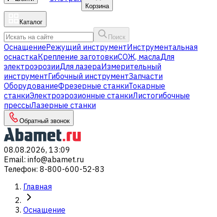
Корзина
Каталог
Поиск
Оснащение
Режущий инструмент
Инструментальная
оснастка
Крепление заготовки
СОЖ, масла
Для
электроэрозии
Для лазера
Измерительный
инструмент
Гибочный инструмент
Запчасти
Оборудование
Фрезерные станки
Токарные
станки
Электроэрозионные станки
Листогибочные
прессы
Лазерные станки
Обратный звонок
08.08.2026, 13:09
Email
:
info@abamet.ru
Телефон
:
8-800-600-52-83
Главная
Оснащение