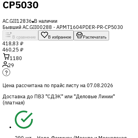
CP5030
AC.GII12836
В наличии
Бывший AC.GII00288 - APMT1604PDER-PR-CP5030
В сравнение
В избранное
Распечатать
418,83 ₽
460,25 ₽
1180
29
Цена рассчитана по прайс листу на
07.08.2026
Доставка до ПВЗ "СДЭК" или "Деловые Линии"
(платная)
290
шт.
-
Наро-Фоминск (Москва и Московская