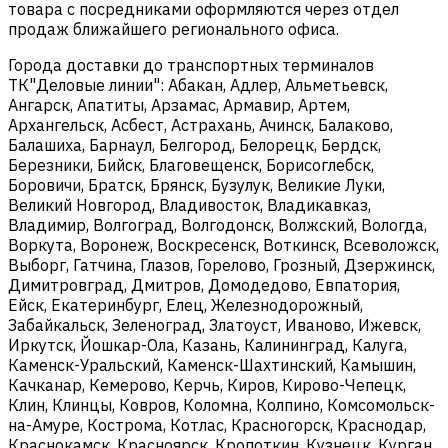
товара с посредниками оформляются через отдел
продаж ближайшего регионального офиса.
Города доставки до транспортных терминалов
ТК"Деловые линии": Абакан, Адлер, Альметьевск,
Ангарск, Апатиты, Арзамас, Армавир, Артем,
Архангельск, Асбест, Астрахань, Ачинск, Балаково,
Балашиха, Барнаул, Белгород, Белорецк, Бердск,
Березники, Бийск, Благовещенск, Борисоглебск,
Боровичи, Братск, Брянск, Бузулук, Великие Луки,
Великий Новгород, Владивосток, Владикавказ,
Владимир, Волгоград, Волгодонск, Волжский, Вологда,
Воркута, Воронеж, Воскресенск, Воткинск, Всеволожск,
Выборг, Гатчина, Глазов, Горелово, Грозный, Дзержинск,
Димитровград, Дмитров, Домодедово, Евпатория,
Ейск, Екатеринбург, Елец, Железнодорожный,
Забайкальск, Зеленоград, Златоуст, Иваново, Ижевск,
Иркутск, Йошкар-Ола, Казань, Калининград, Калуга,
Каменск-Уральский, Каменск-Шахтинский, Камышин,
Качканар, Кемерово, Керчь, Киров, Кирово-Чепецк,
Клин, Клинцы, Ковров, Коломна, Колпино, Комсомольск-
на-Амуре, Кострома, Котлас, Красногорск, Краснодар,
Краснокамск, Красноярск, Кропоткин, Кузнецк, Курган,