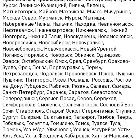
Курск, Ленинск-Кузнецкий, Ливны, Липецк,
Магнитогорск, Майкоп, Махачкала, Миасс, Мичуринск,
Москва Север, Мурманск, Муром, Мытищи,
Набережные Челны, Нальчик, Находка, Невинномысск,
Нефтекамск, Нижневартовск, Нижнекамск, Нижний
Новгород, Нижний Тагил, Новокузнецк, Новомосковск,
Новороссийск, Новосибирск, Новоуральск,
Новочебоксарск, Новочеркасск, Новый Уренгой,
Ногинск, Норильск, Ноябрьск, Обнинск, Одинцово,
Озерск, Октябрьский, Омск, Орел, Оренбург, Орехово-
Зуево, Орск, Пенза, Первоуральск, Пермь,
Петрозаводск, Подольск, Прокопьевск, Псков, Пушкин,
Пушкино, Пятигорск, Ржев, Рославль, Россошь, Ростов-
на-Дону, Рубцовск, Рыбинск, Рязань, Салават, Самара,
Санкт-Петербург, Саранск, Саратов, Севастополь,
Северодвинск, Сергиев Посад, Серов, Серпухов,
Симферополь, Смоленск, Солнечногорск, Сосновый Бор,
Сочи, Ставрополь, Старый Оскол, Стерлитамак, Ступино,
Сургут, Сызрань, Сыктывкар, Таганрог, Тамбов, Тверь,
Тобольск, Тольятти, Томилино, Томск, Туапсе, Тула,
Тюмень, Улан-Удэ, Ульяновск, Усинск, Уссурийск, Усть-
Кут, Уфа, Ухта, Феодосия, Хабаровск, Ханты-Мансийск,