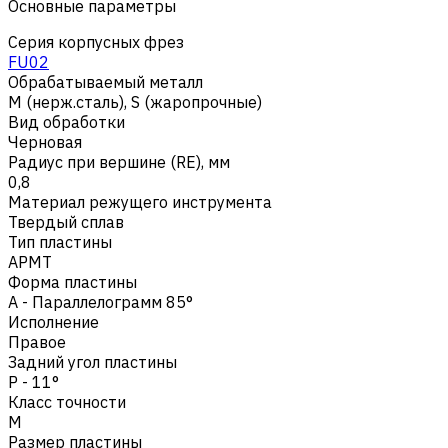
Основные параметры
Серия корпусных фрез
FU02
Обрабатываемый металл
M (нерж.сталь)
,
S (жаропрочные)
Вид обработки
Черновая
Радиус при вершине (RE), мм
0,8
Материал режущего инструмента
Твердый сплав
Тип пластины
APMT
Форма пластины
A - Параллелограмм 85°
Исполнение
Правое
Задний угол пластины
P - 11°
Класс точности
M
Размер пластины