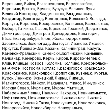
Березники, Бийск, Благовещенск, Борисоглебск,
Боровичи, Братск, Брянск, Бузулук, Великие Луки,
Великий Новгород, Владивосток, Владикавказ,
Владимир, Волгоград, Волгодонск, Волжский, Вологда,
Воркута, Воронеж, Воскресенск, Воткинск, Всеволожск,
Выборг, Гатчина, Глазов, Горелово, Грозный, Дзержинск,
Димитровград, Дмитров, Домодедово, Евпатория,
Ейск, Екатеринбург, Елец, Железнодорожный,
Забайкальск, Зеленоград, Златоуст, Иваново, Ижевск,
Иркутск, Йошкар-Ола, Казань, Калининград, Калуга,
Каменск-Уральский, Каменск-Шахтинский, Камышин,
Качканар, Кемерово, Керчь, Киров, Кирово-Чепецк,
Клин, Клинцы, Ковров, Коломна, Колпино, Комсомольск-
на-Амуре, Кострома, Котлас, Красногорск, Краснодар,
Краснокамск, Красноярск, Кропоткин, Кузнецк, Курган,
Курск, Ленинск-Кузнецкий, Ливны, Липецк,
Магнитогорск, Майкоп, Махачкала, Миасс, Мичуринск,
Москва Север, Мурманск, Муром, Мытищи,
Набережные Челны, Нальчик, Находка, Невинномысск,
Нефтекамск, Нижневартовск, Нижнекамск, Нижний
Новгород, Нижний Тагил, Новокузнецк, Новомосковск,
Новороссийск, Новосибирск, Новоуральск,