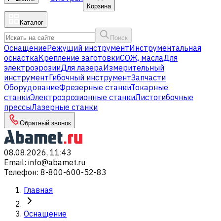
Корзина
Каталог
Поиск
Оснащение
Режущий инструмент
Инструментальная
оснастка
Крепление заготовки
СОЖ, масла
Для
электроэрозии
Для лазера
Измерительный
инструмент
Гибочный инструмент
Запчасти
Оборудование
Фрезерные станки
Токарные
станки
Электроэрозионные станки
Листогибочные
прессы
Лазерные станки
Обратный звонок
08.08.2026, 11:43
Email
:
info@abamet.ru
Телефон
:
8-800-600-52-83
Главная
Оснащение