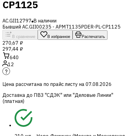
CP1125
AC.GII12797
В наличии
Бывший AC.GII00235 - APMT1135PDER-PL-CP1125
В сравнение
В избранное
Распечатать
270,67 ₽
297,44 ₽
640
12
Цена рассчитана по прайс листу на
07.08.2026
Доставка до ПВЗ "СДЭК" или "Деловые Линии"
(платная)
210
шт.
-
Наро-Фоминск (Москва и Московская