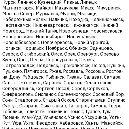
Курск, Ленинск-Кузнецкий, Ливны, Липецк,
Магнитогорск, Майкоп, Махачкала, Миасс, Мичуринск,
Москва Север, Мурманск, Муром, Мытищи,
Набережные Челны, Нальчик, Находка, Невинномысск,
Нефтекамск, Нижневартовск, Нижнекамск, Нижний
Новгород, Нижний Тагил, Новокузнецк, Новомосковск,
Новороссийск, Новосибирск, Новоуральск,
Новочебоксарск, Новочеркасск, Новый Уренгой,
Ногинск, Норильск, Ноябрьск, Обнинск, Одинцово,
Озерск, Октябрьский, Омск, Орел, Оренбург, Орехово-
Зуево, Орск, Пенза, Первоуральск, Пермь,
Петрозаводск, Подольск, Прокопьевск, Псков, Пушкин,
Пушкино, Пятигорск, Ржев, Рославль, Россошь, Ростов-
на-Дону, Рубцовск, Рыбинск, Рязань, Салават, Самара,
Санкт-Петербург, Саранск, Саратов, Севастополь,
Северодвинск, Сергиев Посад, Серов, Серпухов,
Симферополь, Смоленск, Солнечногорск, Сосновый Бор,
Сочи, Ставрополь, Старый Оскол, Стерлитамак, Ступино,
Сургут, Сызрань, Сыктывкар, Таганрог, Тамбов, Тверь,
Тобольск, Тольятти, Томилино, Томск, Туапсе, Тула,
Тюмень, Улан-Удэ, Ульяновск, Усинск, Уссурийск, Усть-
Кут, Уфа, Ухта, Феодосия, Хабаровск, Ханты-Мансийск,
Чебоксары, Челябинск, Череповец, Чехов, Чита,