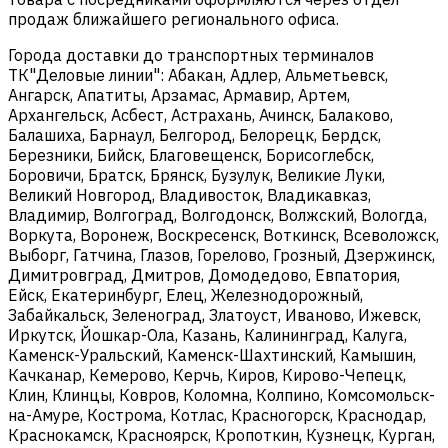
продаж ближайшего регионального офиса.
Города доставки до транспортных терминалов
ТК"Деловые линии": Абакан, Адлер, Альметьевск,
Ангарск, Апатиты, Арзамас, Армавир, Артем,
Архангельск, Асбест, Астрахань, Ачинск, Балаково,
Балашиха, Барнаул, Белгород, Белорецк, Бердск,
Березники, Бийск, Благовещенск, Борисоглебск,
Боровичи, Братск, Брянск, Бузулук, Великие Луки,
Великий Новгород, Владивосток, Владикавказ,
Владимир, Волгоград, Волгодонск, Волжский, Вологда,
Воркута, Воронеж, Воскресенск, Воткинск, Всеволожск,
Выборг, Гатчина, Глазов, Горелово, Грозный, Дзержинск,
Димитровград, Дмитров, Домодедово, Евпатория,
Ейск, Екатеринбург, Елец, Железнодорожный,
Забайкальск, Зеленоград, Златоуст, Иваново, Ижевск,
Иркутск, Йошкар-Ола, Казань, Калининград, Калуга,
Каменск-Уральский, Каменск-Шахтинский, Камышин,
Качканар, Кемерово, Керчь, Киров, Кирово-Чепецк,
Клин, Клинцы, Ковров, Коломна, Колпино, Комсомольск-
на-Амуре, Кострома, Котлас, Красногорск, Краснодар,
Краснокамск, Красноярск, Кропоткин, Кузнецк, Курган,