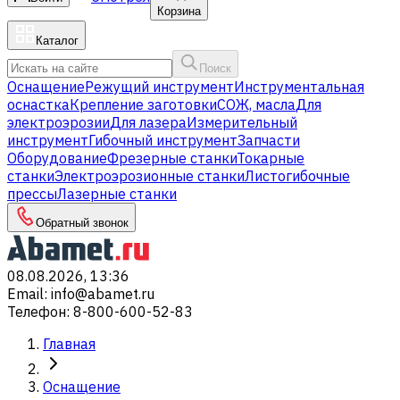
Корзина
Каталог
Поиск
Оснащение
Режущий инструмент
Инструментальная
оснастка
Крепление заготовки
СОЖ, масла
Для
электроэрозии
Для лазера
Измерительный
инструмент
Гибочный инструмент
Запчасти
Оборудование
Фрезерные станки
Токарные
станки
Электроэрозионные станки
Листогибочные
прессы
Лазерные станки
Обратный звонок
08.08.2026, 13:36
Email
:
info@abamet.ru
Телефон
:
8-800-600-52-83
Главная
Оснащение