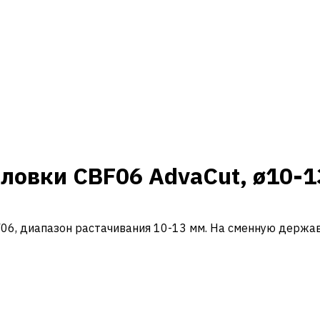
ловки CBF06 AdvaCut, ø10-
F06, диапазон растачивания 10-13 мм. На сменную держа