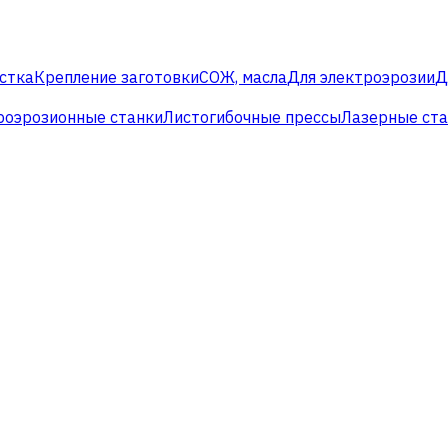
стка
Крепление заготовки
СОЖ, масла
Для электроэрозии
Д
роэрозионные станки
Листогибочные прессы
Лазерные ст