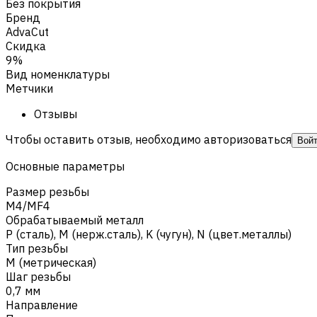
Без покрытия
Бренд
AdvaCut
Скидка
9%
Вид номенклатуры
Метчики
Отзывы
Чтобы оставить отзыв, необходимо авторизоваться
Вой
Основные параметры
Размер резьбы
M4/MF4
Обрабатываемый металл
Р (сталь)
,
M (нерж.сталь)
,
K (чугун)
,
N (цвет.металлы)
Тип резьбы
M (метрическая)
Шаг резьбы
0,7 мм
Направление