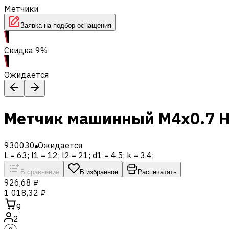
Метчики
Заявка на подбор оснащения
Скидка 9%
Ожидается
Метчик машинный M4x0.7 HS
930030
Ожидается
L = 63; l1 = 12; l2 = 21; d1 = 4.5; k = 3.4;
В сравнение
В избранное
Распечатать
926,68 ₽
1 018,32 ₽
9
2