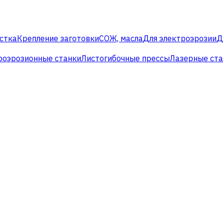
стка
Крепление заготовки
СОЖ, масла
Для электроэрозии
Д
роэрозионные станки
Листогибочные прессы
Лазерные ст