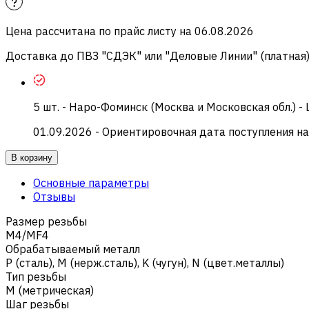
Цена рассчитана по прайс листу на
06.08.2026
Доставка до ПВЗ "СДЭК" или "Деловые Линии" (платная
5
шт.
-
Наро-Фоминск (Москва и Московская обл.) -
01.09.2026
- Ориентировочная дата поступления на
В корзину
Основные параметры
Отзывы
Размер резьбы
M4/MF4
Обрабатываемый металл
Р (сталь)
,
M (нерж.сталь)
,
K (чугун)
,
N (цвет.металлы)
Тип резьбы
M (метрическая)
Шаг резьбы