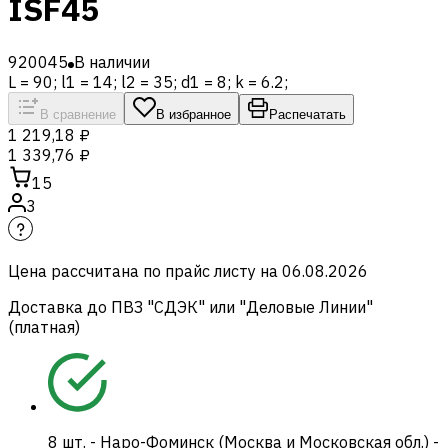
ISF45
920045
В наличии
L = 90; l1 = 14; l2 = 35; d1 = 8; k = 6.2;
В сравнение
В избранное
Распечатать
1 219,18 ₽
1 339,76 ₽
15
3
Цена рассчитана по прайс листу на
06.08.2026
Доставка до ПВЗ "СДЭК" или "Деловые Линии"
(платная)
8
шт.
-
Наро-Фоминск (Москва и Московская обл.) -