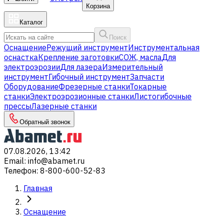
Корзина
Каталог
Поиск
Оснащение
Режущий инструмент
Инструментальная
оснастка
Крепление заготовки
СОЖ, масла
Для
электроэрозии
Для лазера
Измерительный
инструмент
Гибочный инструмент
Запчасти
Оборудование
Фрезерные станки
Токарные
станки
Электроэрозионные станки
Листогибочные
прессы
Лазерные станки
Обратный звонок
07.08.2026, 13:42
Email
:
info@abamet.ru
Телефон
:
8-800-600-52-83
Главная
Оснащение