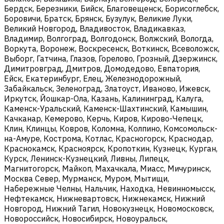
Бердск, Березники, Бийск, Благовещенск, Борисоглебск,
Боровичи, Братск, Брянск, Бузулук, Великие Луки,
Великий Новгород, Владивосток, Владикавказ,
Владимир, Волгоград, Волгодонск, Волжский, Вологда,
Воркута, Воронеж, Воскресенск, Воткинск, Всеволожск,
Выборг, Гатчина, Глазов, Горелово, Грозный, Дзержинск,
Димитровград, Дмитров, Домодедово, Евпатория,
Ейск, Екатеринбург, Елец, Железнодорожный,
Забайкальск, Зеленоград, Златоуст, Иваново, Ижевск,
Иркутск, Йошкар-Ола, Казань, Калининград, Калуга,
Каменск-Уральский, Каменск-Шахтинский, Камышин,
Качканар, Кемерово, Керчь, Киров, Кирово-Чепецк,
Клин, Клинцы, Ковров, Коломна, Колпино, Комсомольск-
на-Амуре, Кострома, Котлас, Красногорск, Краснодар,
Краснокамск, Красноярск, Кропоткин, Кузнецк, Курган,
Курск, Ленинск-Кузнецкий, Ливны, Липецк,
Магнитогорск, Майкоп, Махачкала, Миасс, Мичуринск,
Москва Север, Мурманск, Муром, Мытищи,
Набережные Челны, Нальчик, Находка, Невинномысск,
Нефтекамск, Нижневартовск, Нижнекамск, Нижний
Новгород, Нижний Тагил, Новокузнецк, Новомосковск,
Новороссийск, Новосибирск, Новоуральск,