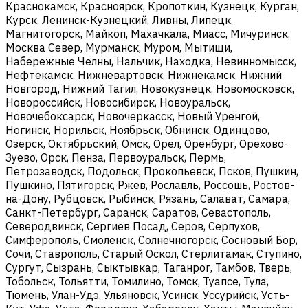
Краснокамск, Красноярск, Кропоткин, Кузнецк, Курган,
Курск, Ленинск-Кузнецкий, Ливны, Липецк,
Магнитогорск, Майкоп, Махачкала, Миасс, Мичуринск,
Москва Север, Мурманск, Муром, Мытищи,
Набережные Челны, Нальчик, Находка, Невинномысск,
Нефтекамск, Нижневартовск, Нижнекамск, Нижний
Новгород, Нижний Тагил, Новокузнецк, Новомосковск,
Новороссийск, Новосибирск, Новоуральск,
Новочебоксарск, Новочеркасск, Новый Уренгой,
Ногинск, Норильск, Ноябрьск, Обнинск, Одинцово,
Озерск, Октябрьский, Омск, Орел, Оренбург, Орехово-
Зуево, Орск, Пенза, Первоуральск, Пермь,
Петрозаводск, Подольск, Прокопьевск, Псков, Пушкин,
Пушкино, Пятигорск, Ржев, Рославль, Россошь, Ростов-
на-Дону, Рубцовск, Рыбинск, Рязань, Салават, Самара,
Санкт-Петербург, Саранск, Саратов, Севастополь,
Северодвинск, Сергиев Посад, Серов, Серпухов,
Симферополь, Смоленск, Солнечногорск, Сосновый Бор,
Сочи, Ставрополь, Старый Оскол, Стерлитамак, Ступино,
Сургут, Сызрань, Сыктывкар, Таганрог, Тамбов, Тверь,
Тобольск, Тольятти, Томилино, Томск, Туапсе, Тула,
Тюмень, Улан-Удэ, Ульяновск, Усинск, Уссурийск, Усть-