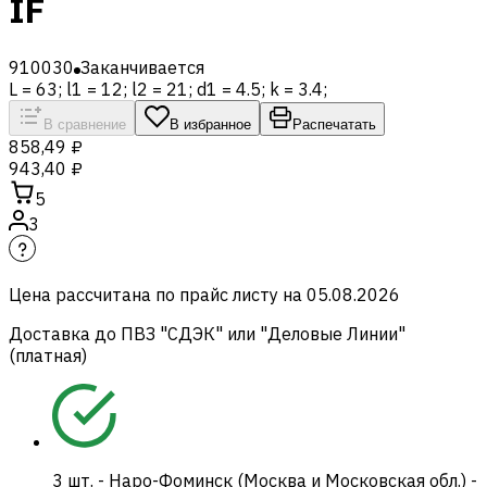
IF
910030
Заканчивается
L = 63; l1 = 12; l2 = 21; d1 = 4.5; k = 3.4;
В сравнение
В избранное
Распечатать
858,49 ₽
943,40 ₽
5
3
Цена рассчитана по прайс листу на
05.08.2026
Доставка до ПВЗ "СДЭК" или "Деловые Линии"
(платная)
3
шт.
-
Наро-Фоминск (Москва и Московская обл.) -