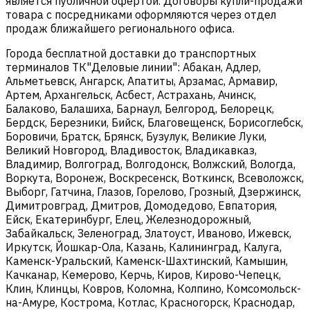
является публичной офертой. Договоры купли-продажи
товара с посредниками оформляются через отдел
продаж ближайшего регионального офиса.
Города бесплатной доставки до транспортных
терминалов ТК"Деловые линии": Абакан, Адлер,
Альметьевск, Ангарск, Апатиты, Арзамас, Армавир,
Артем, Архангельск, Асбест, Астрахань, Ачинск,
Балаково, Балашиха, Барнаул, Белгород, Белорецк,
Бердск, Березники, Бийск, Благовещенск, Борисоглебск,
Боровичи, Братск, Брянск, Бузулук, Великие Луки,
Великий Новгород, Владивосток, Владикавказ,
Владимир, Волгоград, Волгодонск, Волжский, Вологда,
Воркута, Воронеж, Воскресенск, Воткинск, Всеволожск,
Выборг, Гатчина, Глазов, Горелово, Грозный, Дзержинск,
Димитровград, Дмитров, Домодедово, Евпатория,
Ейск, Екатеринбург, Елец, Железнодорожный,
Забайкальск, Зеленоград, Златоуст, Иваново, Ижевск,
Иркутск, Йошкар-Ола, Казань, Калининград, Калуга,
Каменск-Уральский, Каменск-Шахтинский, Камышин,
Качканар, Кемерово, Керчь, Киров, Кирово-Чепецк,
Клин, Клинцы, Ковров, Коломна, Колпино, Комсомольск-
на-Амуре, Кострома, Котлас, Красногорск, Краснодар,