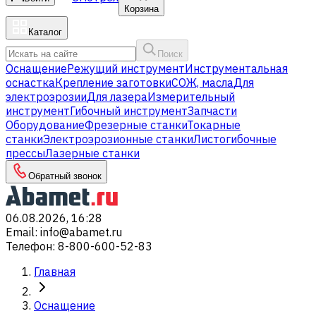
Корзина
Каталог
Поиск
Оснащение
Режущий инструмент
Инструментальная
оснастка
Крепление заготовки
СОЖ, масла
Для
электроэрозии
Для лазера
Измерительный
инструмент
Гибочный инструмент
Запчасти
Оборудование
Фрезерные станки
Токарные
станки
Электроэрозионные станки
Листогибочные
прессы
Лазерные станки
Обратный звонок
06.08.2026, 16:28
Email
:
info@abamet.ru
Телефон
:
8-800-600-52-83
Главная
Оснащение