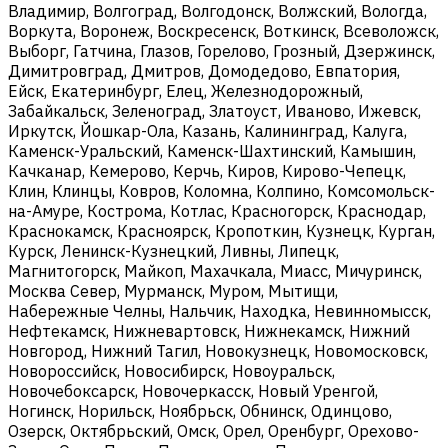
Владимир, Волгоград, Волгодонск, Волжский, Вологда,
Воркута, Воронеж, Воскресенск, Воткинск, Всеволожск,
Выборг, Гатчина, Глазов, Горелово, Грозный, Дзержинск,
Димитровград, Дмитров, Домодедово, Евпатория,
Ейск, Екатеринбург, Елец, Железнодорожный,
Забайкальск, Зеленоград, Златоуст, Иваново, Ижевск,
Иркутск, Йошкар-Ола, Казань, Калининград, Калуга,
Каменск-Уральский, Каменск-Шахтинский, Камышин,
Качканар, Кемерово, Керчь, Киров, Кирово-Чепецк,
Клин, Клинцы, Ковров, Коломна, Колпино, Комсомольск-
на-Амуре, Кострома, Котлас, Красногорск, Краснодар,
Краснокамск, Красноярск, Кропоткин, Кузнецк, Курган,
Курск, Ленинск-Кузнецкий, Ливны, Липецк,
Магнитогорск, Майкоп, Махачкала, Миасс, Мичуринск,
Москва Север, Мурманск, Муром, Мытищи,
Набережные Челны, Нальчик, Находка, Невинномысск,
Нефтекамск, Нижневартовск, Нижнекамск, Нижний
Новгород, Нижний Тагил, Новокузнецк, Новомосковск,
Новороссийск, Новосибирск, Новоуральск,
Новочебоксарск, Новочеркасск, Новый Уренгой,
Ногинск, Норильск, Ноябрьск, Обнинск, Одинцово,
Озерск, Октябрьский, Омск, Орел, Оренбург, Орехово-