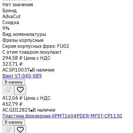
Нет значения
Бренд
AdvaCut
Скидка
9%
Вид номенклатуры
Фрезы корпусные
Серия корпусных фрез
:
FU02
С этим товаром покупают
294,58 ₽
Цена с НДС
323,71 ₽
AC.SP.10037
В наличии
Винт VT-040-089
В корзину
412,04 ₽
Цена с НДС
452,79 ₽
AC.GII12825
В наличии
Пластина фрезерная APMT1604PDER-MFST-CP1130
В корзину