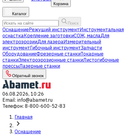
Корзина
Каталог
Поиск
Оснащение
Режущий инструмент
Инструментальная
оснастка
Крепление заготовки
СОЖ, масла
Для
электроэрозии
Для лазера
Измерительный
инструмент
Гибочный инструмент
Запчасти
Оборудование
Фрезерные станки
Токарные
станки
Электроэрозионные станки
Листогибочные
прессы
Лазерные станки
Обратный звонок
06.08.2026, 10:26
Email
:
info@abamet.ru
Телефон
:
8-800-600-52-83
Главная
Оснащение