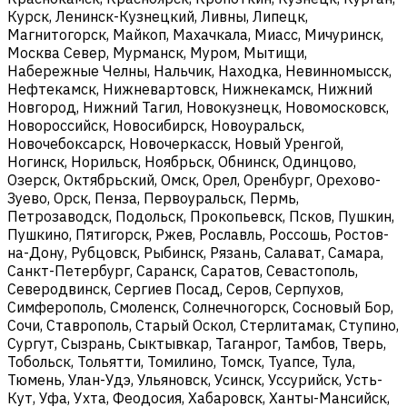
Курск, Ленинск-Кузнецкий, Ливны, Липецк,
Магнитогорск, Майкоп, Махачкала, Миасс, Мичуринск,
Москва Север, Мурманск, Муром, Мытищи,
Набережные Челны, Нальчик, Находка, Невинномысск,
Нефтекамск, Нижневартовск, Нижнекамск, Нижний
Новгород, Нижний Тагил, Новокузнецк, Новомосковск,
Новороссийск, Новосибирск, Новоуральск,
Новочебоксарск, Новочеркасск, Новый Уренгой,
Ногинск, Норильск, Ноябрьск, Обнинск, Одинцово,
Озерск, Октябрьский, Омск, Орел, Оренбург, Орехово-
Зуево, Орск, Пенза, Первоуральск, Пермь,
Петрозаводск, Подольск, Прокопьевск, Псков, Пушкин,
Пушкино, Пятигорск, Ржев, Рославль, Россошь, Ростов-
на-Дону, Рубцовск, Рыбинск, Рязань, Салават, Самара,
Санкт-Петербург, Саранск, Саратов, Севастополь,
Северодвинск, Сергиев Посад, Серов, Серпухов,
Симферополь, Смоленск, Солнечногорск, Сосновый Бор,
Сочи, Ставрополь, Старый Оскол, Стерлитамак, Ступино,
Сургут, Сызрань, Сыктывкар, Таганрог, Тамбов, Тверь,
Тобольск, Тольятти, Томилино, Томск, Туапсе, Тула,
Тюмень, Улан-Удэ, Ульяновск, Усинск, Уссурийск, Усть-
Кут, Уфа, Ухта, Феодосия, Хабаровск, Ханты-Мансийск,