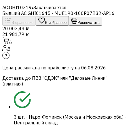
AC.GHI10319
Заканчивается
Бывший AC.GHI01645 - MUE190-100R07B32-AP16
В сравнение
В избранное
Распечатать
20 003,43 ₽
21 981,79 ₽
6
5
Цена рассчитана по прайс листу на
06.08.2026
Доставка до ПВЗ "СДЭК" или "Деловые Линии"
(платная)
3
шт.
-
Наро-Фоминск (Москва и Московская обл.) -
Центральный склад