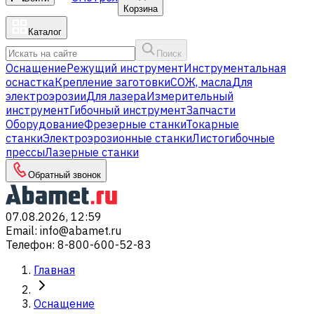
Корзина
Каталог
Поиск
Оснащение
Режущий инструмент
Инструментальная
оснастка
Крепление заготовки
СОЖ, масла
Для
электроэрозии
Для лазера
Измерительный
инструмент
Гибочный инструмент
Запчасти
Оборудование
Фрезерные станки
Токарные
станки
Электроэрозионные станки
Листогибочные
прессы
Лазерные станки
Обратный звонок
07.08.2026, 12:59
Email
:
info@abamet.ru
Телефон
:
8-800-600-52-83
Главная
Оснащение