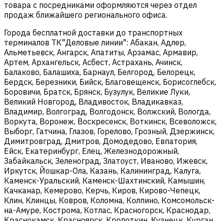
товара с посредниками оформляются через отдел
продаж ближайшего регионального офиса.
Города бесплатной доставки до транспортных
терминалов ТК"Деловые линии": Абакан, Адлер,
Альметьевск, Ангарск, Апатиты, Арзамас, Армавир,
Артем, Архангельск, Асбест, Астрахань, Ачинск,
Балаково, Балашиха, Барнаул, Белгород, Белорецк,
Бердск, Березники, Бийск, Благовещенск, Борисоглебск,
Боровичи, Братск, Брянск, Бузулук, Великие Луки,
Великий Новгород, Владивосток, Владикавказ,
Владимир, Волгоград, Волгодонск, Волжский, Вологда,
Воркута, Воронеж, Воскресенск, Воткинск, Всеволожск,
Выборг, Гатчина, Глазов, Горелово, Грозный, Дзержинск,
Димитровград, Дмитров, Домодедово, Евпатория,
Ейск, Екатеринбург, Елец, Железнодорожный,
Забайкальск, Зеленоград, Златоуст, Иваново, Ижевск,
Иркутск, Йошкар-Ола, Казань, Калининград, Калуга,
Каменск-Уральский, Каменск-Шахтинский, Камышин,
Качканар, Кемерово, Керчь, Киров, Кирово-Чепецк,
Клин, Клинцы, Ковров, Коломна, Колпино, Комсомольск-
на-Амуре, Кострома, Котлас, Красногорск, Краснодар,
Краснокамск, Красноярск, Кропоткин, Кузнецк, Курган,