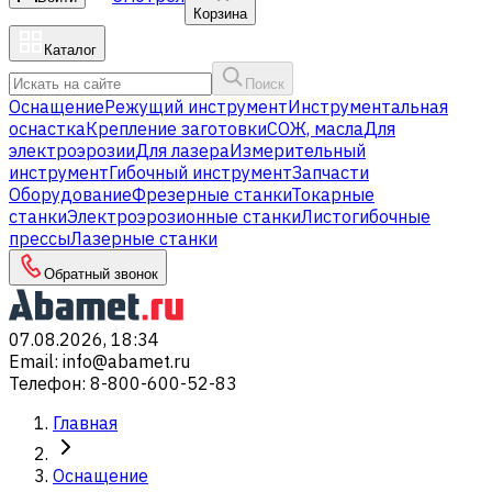
Корзина
Каталог
Поиск
Оснащение
Режущий инструмент
Инструментальная
оснастка
Крепление заготовки
СОЖ, масла
Для
электроэрозии
Для лазера
Измерительный
инструмент
Гибочный инструмент
Запчасти
Оборудование
Фрезерные станки
Токарные
станки
Электроэрозионные станки
Листогибочные
прессы
Лазерные станки
Обратный звонок
07.08.2026, 18:34
Email
:
info@abamet.ru
Телефон
:
8-800-600-52-83
Главная
Оснащение