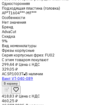
Односторонняя
Подходящая пластина (головка)
AP*T1604***-MF***
Особенности
Нет значения
Бренд
AdvaCut
Скидка
9%
Вид номенклатуры
Фрезы корпусные
Серия корпусных фрез
:
FU02
С этим товаром покупают
299,44 ₽
Цена с НДС
329,05 ₽
AC.SP.10037
В наличии
Винт VT-040-089
В корзину
418,83 ₽
Цена с НДС
460,25 ₽