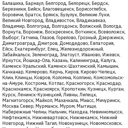
Балашиха, Барнаул, Белгород, Белорецк, Бердск,
Березники, Бийск, Благовещенск, Борисоглебск,
Боровичи, Братск, Брянск, Бузулук, Великие Луки,
Великий Новгород, Владивосток, Владикавказ,
Владимир, Волгоград, Волгодонск, Волжский, Вологда,
Воркута, Воронеж, Воскресенск, Воткинск, Всеволожск,
Выборг, Гатчина, Глазов, Горелово, Грозный, Дзержинск,
Димитровград, Дмитров, Домодедово, Евпатория,
Ейск, Екатеринбург, Елец, Железнодорожный,
Забайкальск, Зеленоград, Златоуст, Иваново, Ижевск,
Иркутск, Йошкар-Ола, Казань, Калининград, Калуга,
Каменск-Уральский, Каменск-Шахтинский, Камышин,
Качканар, Кемерово, Керчь, Киров, Кирово-Чепецк,
Клин, Клинцы, Ковров, Коломна, Колпино, Комсомольск-
на-Амуре, Кострома, Котлас, Красногорск, Краснодар,
Краснокамск, Красноярск, Кропоткин, Кузнецк, Курган,
Курск, Ленинск-Кузнецкий, Ливны, Липецк,
Магнитогорск, Майкоп, Махачкала, Миасс, Мичуринск,
Москва Север, Мурманск, Муром, Мытищи,
Набережные Челны, Нальчик, Находка, Невинномысск,
Нефтекамск, Нижневартовск, Нижнекамск, Нижний
Новгород, Нижний Тагил, Новокузнецк, Новомосковск,