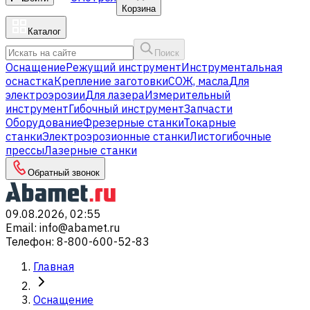
Корзина
Каталог
Поиск
Оснащение
Режущий инструмент
Инструментальная
оснастка
Крепление заготовки
СОЖ, масла
Для
электроэрозии
Для лазера
Измерительный
инструмент
Гибочный инструмент
Запчасти
Оборудование
Фрезерные станки
Токарные
станки
Электроэрозионные станки
Листогибочные
прессы
Лазерные станки
Обратный звонок
09.08.2026, 02:55
Email
:
info@abamet.ru
Телефон
:
8-800-600-52-83
Главная
Оснащение