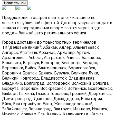
Написать нам
Предложения товаров в интернет-магазине не
является публичной офертой. Договоры купли-продажи
товара с посредниками оформляются через отдел
продаж ближайшего регионального офиса.
Города доставки до транспортных терминалов
ТК"Деловые линии": Абакан, Адлер, Альметьевск,
Ангарск, Апатиты, Арзамас, Армавир, Артем,
Архангельск, Асбест, Астрахань, Ачинск, Балаково,
Балашиха, Барнаул, Белгород, Белорецк, Бердск,
Березники, Бийск, Благовещенск, Борисоглебск,
Боровичи, Братск, Брянск, Бузулук, Великие Луки,
Великий Новгород, Владивосток, Владикавказ,
Владимир, Волгоград, Волгодонск, Волжский, Вологда,
Воркута, Воронеж, Воскресенск, Воткинск, Всеволожск,
Выборг, Гатчина, Глазов, Горелово, Грозный, Дзержинск,
Димитровград, Дмитров, Домодедово, Евпатория,
Ейск, Екатеринбург, Елец, Железнодорожный,
Забайкальск, Зеленоград, Златоуст, Иваново, Ижевск,
Иркутск, Йошкар-Ола, Казань, Калининград, Калуга,