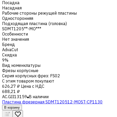
Посадка
Насадная
Рабочие стороны режущей пластины
Односторонняя
Подходящая пластина (головка)
SDMT1205**-MO***
Особенности
Нет значения
Бренд
AdvaCut
Скидка
9%
Вид номенклатуры
Фрезы корпусные
Серия корпусных фрез
:
FS02
С этим товаром покупают
626,27 ₽
Цена с НДС
688,21 ₽
AC.GII13159
В наличии
Пластина фрезерная SDMT120512-MOST-CP1130
В корзину