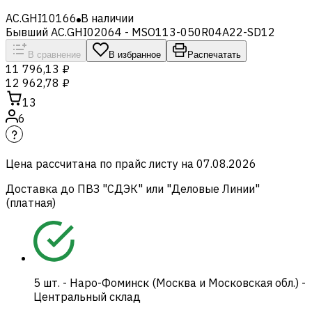
AC.GHI10166
В наличии
Бывший AC.GHI02064 - MSO113-050R04A22-SD12
В сравнение
В избранное
Распечатать
11 796,13 ₽
12 962,78 ₽
13
6
Цена рассчитана по прайс листу на
07.08.2026
Доставка до ПВЗ "СДЭК" или "Деловые Линии"
(платная)
5
шт.
-
Наро-Фоминск (Москва и Московская обл.) -
Центральный склад