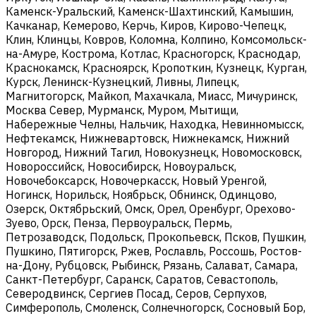
Каменск-Уральский, Каменск-Шахтинский, Камышин,
Качканар, Кемерово, Керчь, Киров, Кирово-Чепецк,
Клин, Клинцы, Ковров, Коломна, Колпино, Комсомольск-
на-Амуре, Кострома, Котлас, Красногорск, Краснодар,
Краснокамск, Красноярск, Кропоткин, Кузнецк, Курган,
Курск, Ленинск-Кузнецкий, Ливны, Липецк,
Магнитогорск, Майкоп, Махачкала, Миасс, Мичуринск,
Москва Север, Мурманск, Муром, Мытищи,
Набережные Челны, Нальчик, Находка, Невинномысск,
Нефтекамск, Нижневартовск, Нижнекамск, Нижний
Новгород, Нижний Тагил, Новокузнецк, Новомосковск,
Новороссийск, Новосибирск, Новоуральск,
Новочебоксарск, Новочеркасск, Новый Уренгой,
Ногинск, Норильск, Ноябрьск, Обнинск, Одинцово,
Озерск, Октябрьский, Омск, Орел, Оренбург, Орехово-
Зуево, Орск, Пенза, Первоуральск, Пермь,
Петрозаводск, Подольск, Прокопьевск, Псков, Пушкин,
Пушкино, Пятигорск, Ржев, Рославль, Россошь, Ростов-
на-Дону, Рубцовск, Рыбинск, Рязань, Салават, Самара,
Санкт-Петербург, Саранск, Саратов, Севастополь,
Северодвинск, Сергиев Посад, Серов, Серпухов,
Симферополь, Смоленск, Солнечногорск, Сосновый Бор,