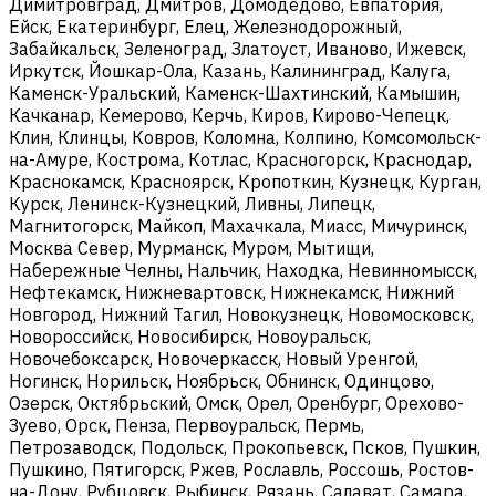
Димитровград, Дмитров, Домодедово, Евпатория,
Ейск, Екатеринбург, Елец, Железнодорожный,
Забайкальск, Зеленоград, Златоуст, Иваново, Ижевск,
Иркутск, Йошкар-Ола, Казань, Калининград, Калуга,
Каменск-Уральский, Каменск-Шахтинский, Камышин,
Качканар, Кемерово, Керчь, Киров, Кирово-Чепецк,
Клин, Клинцы, Ковров, Коломна, Колпино, Комсомольск-
на-Амуре, Кострома, Котлас, Красногорск, Краснодар,
Краснокамск, Красноярск, Кропоткин, Кузнецк, Курган,
Курск, Ленинск-Кузнецкий, Ливны, Липецк,
Магнитогорск, Майкоп, Махачкала, Миасс, Мичуринск,
Москва Север, Мурманск, Муром, Мытищи,
Набережные Челны, Нальчик, Находка, Невинномысск,
Нефтекамск, Нижневартовск, Нижнекамск, Нижний
Новгород, Нижний Тагил, Новокузнецк, Новомосковск,
Новороссийск, Новосибирск, Новоуральск,
Новочебоксарск, Новочеркасск, Новый Уренгой,
Ногинск, Норильск, Ноябрьск, Обнинск, Одинцово,
Озерск, Октябрьский, Омск, Орел, Оренбург, Орехово-
Зуево, Орск, Пенза, Первоуральск, Пермь,
Петрозаводск, Подольск, Прокопьевск, Псков, Пушкин,
Пушкино, Пятигорск, Ржев, Рославль, Россошь, Ростов-
на-Дону, Рубцовск, Рыбинск, Рязань, Салават, Самара,