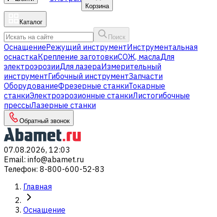
Корзина
Каталог
Поиск
Оснащение
Режущий инструмент
Инструментальная
оснастка
Крепление заготовки
СОЖ, масла
Для
электроэрозии
Для лазера
Измерительный
инструмент
Гибочный инструмент
Запчасти
Оборудование
Фрезерные станки
Токарные
станки
Электроэрозионные станки
Листогибочные
прессы
Лазерные станки
Обратный звонок
07.08.2026, 12:03
Email
:
info@abamet.ru
Телефон
:
8-800-600-52-83
Главная
Оснащение