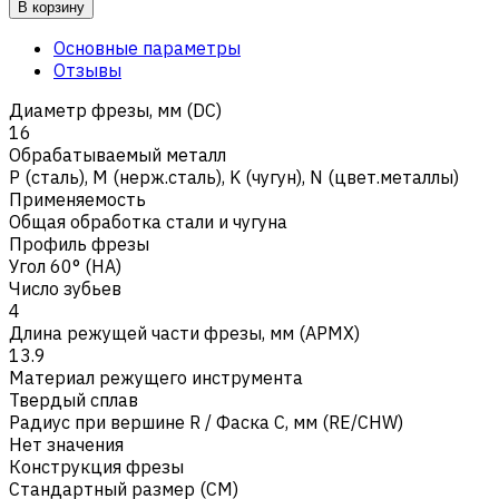
В корзину
Основные параметры
Отзывы
Диаметр фрезы, мм (DC)
16
Обрабатываемый металл
Р (сталь)
,
M (нерж.сталь)
,
K (чугун)
,
N (цвет.металлы)
Применяемость
Общая обработка стали и чугуна
Профиль фрезы
Угол 60° (HA)
Число зубьев
4
Длина режущей части фрезы, мм (APMX)
13.9
Материал режущего инструмента
Твердый сплав
Радиус при вершине R / Фаска C, мм (RE/CHW)
Нет значения
Конструкция фрезы
Стандартный размер (CM)