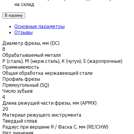
на склад
В корзину
Основные параметры
Отзывы
Диаметр фрезы, мм (DC)
8
Обрабатываемый металл
Р (сталь)
,
M (нерж.сталь)
,
K (чугун)
,
S (жаропрочные)
Применяемость
Общая обработка нержавеющей стали
Профиль фрезы
Прямоугольный (SQ)
Число зубьев
4
Длина режущей части фрезы, мм (APMX)
20
Материал режущего инструмента
Твердый сплав
Радиус при вершине R / Фаска C, мм (RE/CHW)
Нет значения