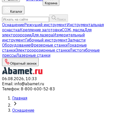
Корзина
Каталог
Поиск
Оснащение
Режущий инструмент
Инструментальная
оснастка
Крепление заготовки
СОЖ, масла
Для
электроэрозии
Для лазера
Измерительный
инструмент
Гибочный инструмент
Запчасти
Оборудование
Фрезерные станки
Токарные
станки
Электроэрозионные станки
Листогибочные
прессы
Лазерные станки
Обратный звонок
06.08.2026, 10:33
Email
:
info@abamet.ru
Телефон
:
8-800-600-52-83
Главная
Оснащение