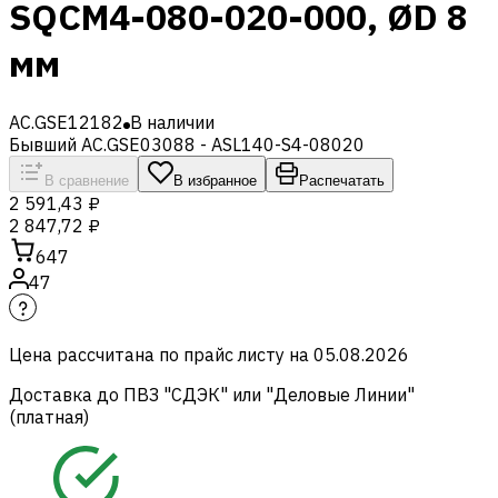
SQCM4-080-020-000, ØD 8
мм
AC.GSE12182
В наличии
Бывший AC.GSE03088 - ASL140-S4-08020
В сравнение
В избранное
Распечатать
2 591,43 ₽
2 847,72 ₽
647
47
Цена рассчитана по прайс листу на
05.08.2026
Доставка до ПВЗ "СДЭК" или "Деловые Линии"
(платная)