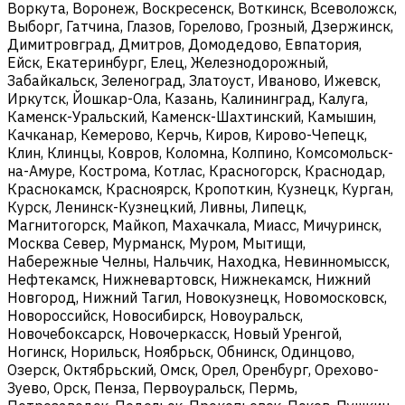
Воркута, Воронеж, Воскресенск, Воткинск, Всеволожск,
Выборг, Гатчина, Глазов, Горелово, Грозный, Дзержинск,
Димитровград, Дмитров, Домодедово, Евпатория,
Ейск, Екатеринбург, Елец, Железнодорожный,
Забайкальск, Зеленоград, Златоуст, Иваново, Ижевск,
Иркутск, Йошкар-Ола, Казань, Калининград, Калуга,
Каменск-Уральский, Каменск-Шахтинский, Камышин,
Качканар, Кемерово, Керчь, Киров, Кирово-Чепецк,
Клин, Клинцы, Ковров, Коломна, Колпино, Комсомольск-
на-Амуре, Кострома, Котлас, Красногорск, Краснодар,
Краснокамск, Красноярск, Кропоткин, Кузнецк, Курган,
Курск, Ленинск-Кузнецкий, Ливны, Липецк,
Магнитогорск, Майкоп, Махачкала, Миасс, Мичуринск,
Москва Север, Мурманск, Муром, Мытищи,
Набережные Челны, Нальчик, Находка, Невинномысск,
Нефтекамск, Нижневартовск, Нижнекамск, Нижний
Новгород, Нижний Тагил, Новокузнецк, Новомосковск,
Новороссийск, Новосибирск, Новоуральск,
Новочебоксарск, Новочеркасск, Новый Уренгой,
Ногинск, Норильск, Ноябрьск, Обнинск, Одинцово,
Озерск, Октябрьский, Омск, Орел, Оренбург, Орехово-
Зуево, Орск, Пенза, Первоуральск, Пермь,