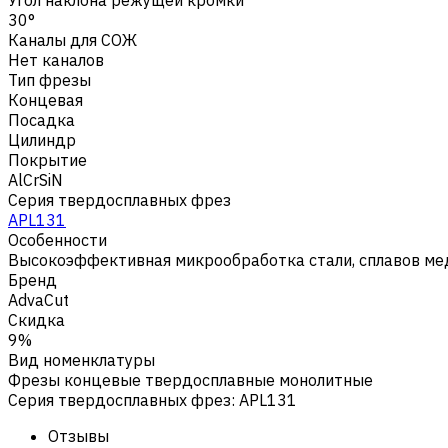
30°
Каналы для СОЖ
Нет каналов
Тип фрезы
Концевая
Посадка
Цилиндр
Покрытие
AlCrSiN
Серия твердосплавных фрез
APL131
Особенности
Высокоэффективная микрообработка стали, сплавов мед
Бренд
AdvaCut
Скидка
9%
Вид номенклатуры
Фрезы концевые твердосплавные монолитные
Серия твердосплавных фрез
:
APL131
Отзывы