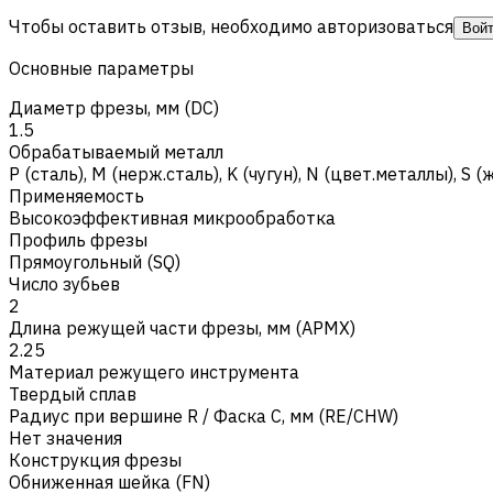
Чтобы оставить отзыв, необходимо авторизоваться
Вой
Основные параметры
Диаметр фрезы, мм (DC)
1.5
Обрабатываемый металл
Р (сталь)
,
M (нерж.сталь)
,
K (чугун)
,
N (цвет.металлы)
,
S (
Применяемость
Высокоэффективная микрообработка
Профиль фрезы
Прямоугольный (SQ)
Число зубьев
2
Длина режущей части фрезы, мм (APMX)
2.25
Материал режущего инструмента
Твердый сплав
Радиус при вершине R / Фаска C, мм (RE/CHW)
Нет значения
Конструкция фрезы
Обниженная шейка (FN)