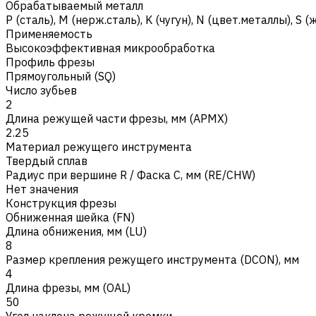
Обрабатываемый металл
Р (сталь)
,
M (нерж.сталь)
,
K (чугун)
,
N (цвет.металлы)
,
S (
Применяемость
Высокоэффективная микрообработка
Профиль фрезы
Прямоугольный (SQ)
Число зубьев
2
Длина режущей части фрезы, мм (APMX)
2.25
Материал режущего инструмента
Твердый сплав
Радиус при вершине R / Фаска C, мм (RE/CHW)
Нет значения
Конструкция фрезы
Обниженная шейка (FN)
Длина обнижения, мм (LU)
8
Размер крепления режущего инструмента (DCON), мм
4
Длина фрезы, мм (OAL)
50
Угол наклона режущей кромки