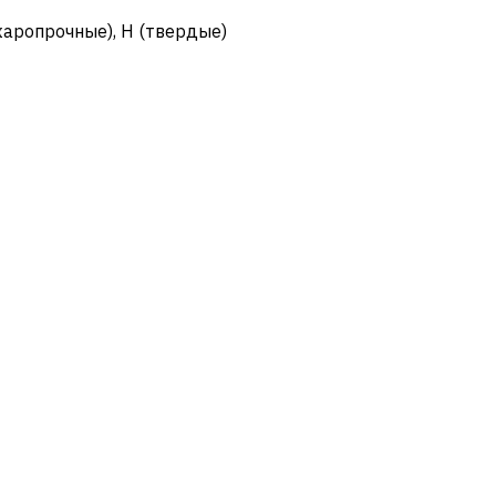
жаропрочные)
,
H (твердые)