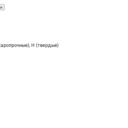
ти
жаропрочные)
,
H (твердые)