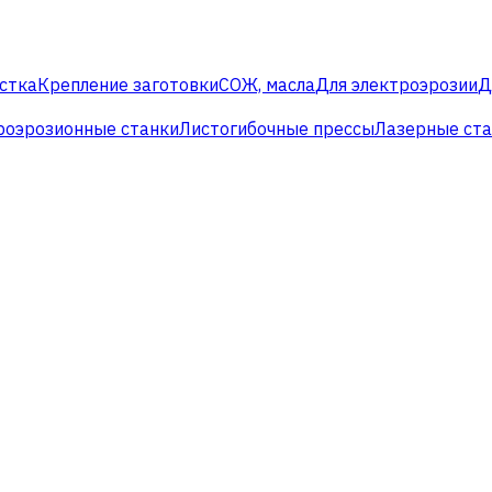
стка
Крепление заготовки
СОЖ, масла
Для электроэрозии
Д
роэрозионные станки
Листогибочные прессы
Лазерные ст