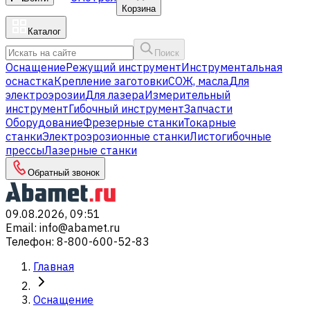
Корзина
Каталог
Поиск
Оснащение
Режущий инструмент
Инструментальная
оснастка
Крепление заготовки
СОЖ, масла
Для
электроэрозии
Для лазера
Измерительный
инструмент
Гибочный инструмент
Запчасти
Оборудование
Фрезерные станки
Токарные
станки
Электроэрозионные станки
Листогибочные
прессы
Лазерные станки
Обратный звонок
09.08.2026, 09:51
Email
:
info@abamet.ru
Телефон
:
8-800-600-52-83
Главная
Оснащение