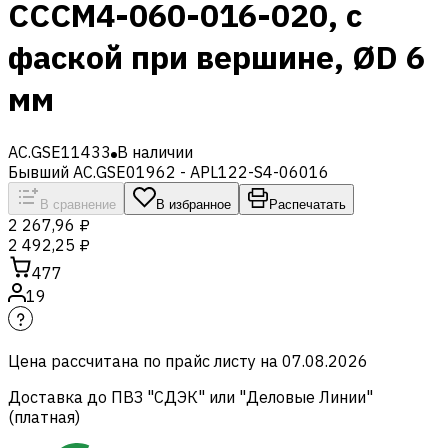
CCCM4-060-016-020, с
фаской при вершине, ØD 6
мм
AC.GSE11433
В наличии
Бывший AC.GSE01962 - APL122-S4-06016
В сравнение
В избранное
Распечатать
2 267,96 ₽
2 492,25 ₽
477
19
Цена рассчитана по прайс листу на
07.08.2026
Доставка до ПВЗ "СДЭК" или "Деловые Линии"
(платная)