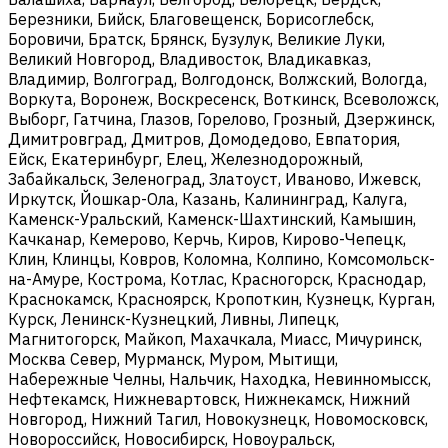
Березники, Бийск, Благовещенск, Борисоглебск,
Боровичи, Братск, Брянск, Бузулук, Великие Луки,
Великий Новгород, Владивосток, Владикавказ,
Владимир, Волгоград, Волгодонск, Волжский, Вологда,
Воркута, Воронеж, Воскресенск, Воткинск, Всеволожск,
Выборг, Гатчина, Глазов, Горелово, Грозный, Дзержинск,
Димитровград, Дмитров, Домодедово, Евпатория,
Ейск, Екатеринбург, Елец, Железнодорожный,
Забайкальск, Зеленоград, Златоуст, Иваново, Ижевск,
Иркутск, Йошкар-Ола, Казань, Калининград, Калуга,
Каменск-Уральский, Каменск-Шахтинский, Камышин,
Качканар, Кемерово, Керчь, Киров, Кирово-Чепецк,
Клин, Клинцы, Ковров, Коломна, Колпино, Комсомольск-
на-Амуре, Кострома, Котлас, Красногорск, Краснодар,
Краснокамск, Красноярск, Кропоткин, Кузнецк, Курган,
Курск, Ленинск-Кузнецкий, Ливны, Липецк,
Магнитогорск, Майкоп, Махачкала, Миасс, Мичуринск,
Москва Север, Мурманск, Муром, Мытищи,
Набережные Челны, Нальчик, Находка, Невинномысск,
Нефтекамск, Нижневартовск, Нижнекамск, Нижний
Новгород, Нижний Тагил, Новокузнецк, Новомосковск,
Новороссийск, Новосибирск, Новоуральск,