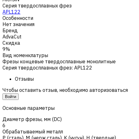
Серия твердосплавных фрез
APL122
Особенности
Нет значения
Бренд
AdvaCut
Скидка
9%
Вид номенклатуры
Фрезы концевые твердосплавные монолитные
Серия твердосплавных фрез
:
APL122
Отзывы
Чтобы оставить отзыв, необходимо авторизоваться
Войти
Основные параметры
Диаметр фрезы, мм (DC)
6
Обрабатываемый металл
Р (сталь)
,
M (нерж.сталь)
,
K (чугун)
,
H (твердые)