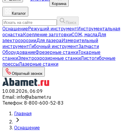
Корзина
Каталог
Поиск
Оснащение
Режущий инструмент
Инструментальная
оснастка
Крепление заготовки
СОЖ, масла
Для
электроэрозии
Для лазера
Измерительный
инструмент
Гибочный инструмент
Запчасти
Оборудование
Фрезерные станки
Токарные
станки
Электроэрозионные станки
Листогибочные
прессы
Лазерные станки
Обратный звонок
10.08.2026, 06:09
Email
:
info@abamet.ru
Телефон
:
8-800-600-52-83
Главная
Оснащение