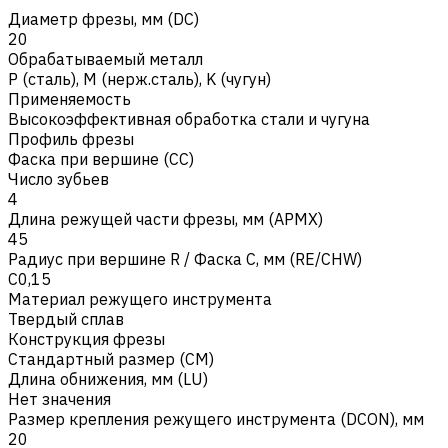
Диаметр фрезы, мм (DC)
20
Обрабатываемый металл
Р (сталь)
,
M (нерж.сталь)
,
K (чугун)
Применяемость
Высокоэффективная обработка стали и чугуна
Профиль фрезы
Фаска при вершине (CC)
Число зубьев
4
Длина режущей части фрезы, мм (APMX)
45
Радиус при вершине R / Фаска C, мм (RE/CHW)
C0,15
Материал режущего инструмента
Твердый сплав
Конструкция фрезы
Стандартный размер (CM)
Длина обнижения, мм (LU)
Нет значения
Размер крепления режущего инструмента (DCON), мм
20