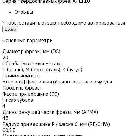
Серия твердосплавных фрез
:
APL110
Отзывы
Чтобы оставить отзыв, необходимо авторизоваться
Войти
Основные параметры
Диаметр фрезы, мм (DC)
20
Обрабатываемый металл
Р (сталь)
,
M (нерж.сталь)
,
K (чугун)
Применяемость
Высокоэффективная обработка стали и чугуна
Профиль фрезы
Фаска при вершине (CC)
Число зубьев
4
Длина режущей части фрезы, мм (APMX)
45
Радиус при вершине R / Фаска C, мм (RE/CHW)
C0,15