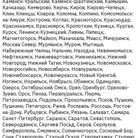
Каменск-Уральский, Каменск-Шахтинский, Камышин,
Качканар, Кемерово, Керчь, Киров, Кирово-Чепецк,
Клин, Клинцы, Ковров, Коломна, Колпино, Комсомольск-
на-Амуре, Кострома, Котлас, Красногорск, Краснодар,
Краснокамск, Красноярск, Кропоткин, Кузнецк, Курган,
Курск, Ленинск-Кузнецкий, Ливны, Липецк,
Магнитогорск, Майкоп, Махачкала, Миасс, Мичуринск,
Москва Север, Мурманск, Муром, Мытищи,
Набережные Челны, Нальчик, Находка, Невинномысск,
Нефтекамск, Нижневартовск, Нижнекамск, Нижний
Новгород, Нижний Тагил, Новокузнецк, Новомосковск,
Новороссийск, Новосибирск, Новоуральск,
Новочебоксарск, Новочеркасск, Новый Уренгой,
Ногинск, Норильск, Ноябрьск, Обнинск, Одинцово,
Озерск, Октябрьский, Омск, Орел, Оренбург, Орехово-
Зуево, Орск, Пенза, Первоуральск, Пермь,
Петрозаводск, Подольск, Прокопьевск, Псков, Пушкин,
Пушкино, Пятигорск, Ржев, Рославль, Россошь, Ростов-
на-Дону, Рубцовск, Рыбинск, Рязань, Салават, Самара,
Санкт-Петербург, Саранск, Саратов, Севастополь,
Северодвинск, Сергиев Посад, Серов, Серпухов,
Симферополь, Смоленск, Солнечногорск, Сосновый Бор,
Сочи, Ставрополь, Старый Оскол, Стерлитамак, Ступино,