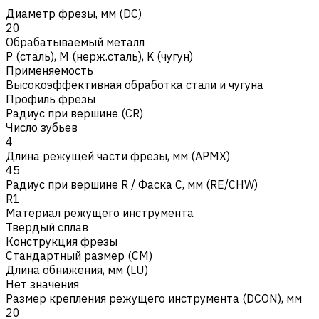
Диаметр фрезы, мм (DC)
20
Обрабатываемый металл
Р (сталь)
,
M (нерж.сталь)
,
K (чугун)
Применяемость
Высокоэффективная обработка стали и чугуна
Профиль фрезы
Радиус при вершине (CR)
Число зубьев
4
Длина режущей части фрезы, мм (APMX)
45
Радиус при вершине R / Фаска C, мм (RE/CHW)
R1
Материал режущего инструмента
Твердый сплав
Конструкция фрезы
Стандартный размер (CM)
Длина обнижения, мм (LU)
Нет значения
Размер крепления режущего инструмента (DCON), мм
20