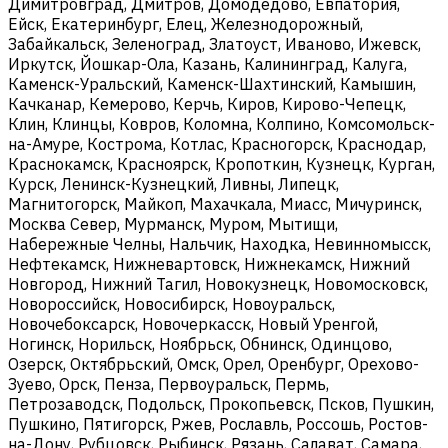
Димитровград, Дмитров, Домодедово, Евпатория,
Ейск, Екатеринбург, Елец, Железнодорожный,
Забайкальск, Зеленоград, Златоуст, Иваново, Ижевск,
Иркутск, Йошкар-Ола, Казань, Калининград, Калуга,
Каменск-Уральский, Каменск-Шахтинский, Камышин,
Качканар, Кемерово, Керчь, Киров, Кирово-Чепецк,
Клин, Клинцы, Ковров, Коломна, Колпино, Комсомольск-
на-Амуре, Кострома, Котлас, Красногорск, Краснодар,
Краснокамск, Красноярск, Кропоткин, Кузнецк, Курган,
Курск, Ленинск-Кузнецкий, Ливны, Липецк,
Магнитогорск, Майкоп, Махачкала, Миасс, Мичуринск,
Москва Север, Мурманск, Муром, Мытищи,
Набережные Челны, Нальчик, Находка, Невинномысск,
Нефтекамск, Нижневартовск, Нижнекамск, Нижний
Новгород, Нижний Тагил, Новокузнецк, Новомосковск,
Новороссийск, Новосибирск, Новоуральск,
Новочебоксарск, Новочеркасск, Новый Уренгой,
Ногинск, Норильск, Ноябрьск, Обнинск, Одинцово,
Озерск, Октябрьский, Омск, Орел, Оренбург, Орехово-
Зуево, Орск, Пенза, Первоуральск, Пермь,
Петрозаводск, Подольск, Прокопьевск, Псков, Пушкин,
Пушкино, Пятигорск, Ржев, Рославль, Россошь, Ростов-
на-Дону, Рубцовск, Рыбинск, Рязань, Салават, Самара,