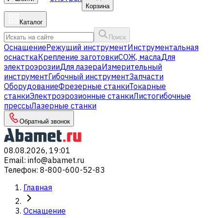
Корзина
Каталог
Поиск
Оснащение
Режущий инструмент
Инструментальная
оснастка
Крепление заготовки
СОЖ, масла
Для
электроэрозии
Для лазера
Измерительный
инструмент
Гибочный инструмент
Запчасти
Оборудование
Фрезерные станки
Токарные
станки
Электроэрозионные станки
Листогибочные
прессы
Лазерные станки
Обратный звонок
08.08.2026, 19:01
Email
:
info@abamet.ru
Телефон
:
8-800-600-52-83
Главная
Оснащение