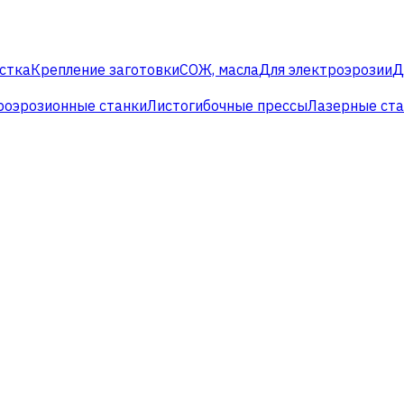
стка
Крепление заготовки
СОЖ, масла
Для электроэрозии
Д
роэрозионные станки
Листогибочные прессы
Лазерные ст