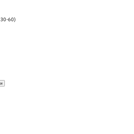
C30-60)
ти