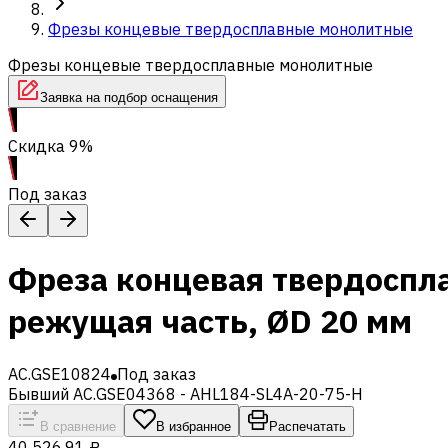
Фрезы концевые твердосплавные монолитные
Фрезы концевые твердосплавные монолитные
Заявка на подбор оснащения
Скидка 9%
Под заказ
Фреза концевая твердоспл
режущая часть, ØD 20 мм
AC.GSE10824
Под заказ
Бывший AC.GSE04368 - AHL184-SL4A-20-75-H
В сравнение
В избранное
Распечатать
40 526,91 ₽