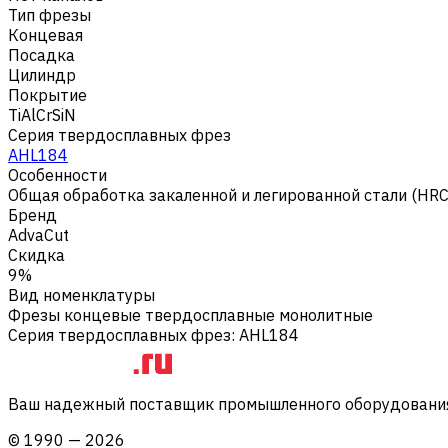
Тип фрезы
Концевая
Посадка
Цилиндр
Покрытие
TiAlCrSiN
Серия твердосплавных фрез
AHL184
Особенности
Общая обработка закаленной и легированной стали (HR
Бренд
AdvaCut
Скидка
9%
Вид номенклатуры
Фрезы концевые твердосплавные монолитные
Серия твердосплавных фрез
:
AHL184
Ваш надежный поставщик промышленного оборудования 
©
1990
—
2026