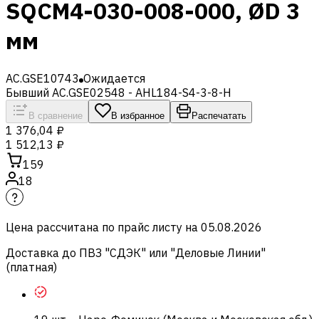
SQCM4-030-008-000, ØD 3
мм
AC.GSE10743
Ожидается
Бывший AC.GSE02548 - AHL184-S4-3-8-H
В сравнение
В избранное
Распечатать
1 376,04 ₽
1 512,13 ₽
159
18
Цена рассчитана по прайс листу на
05.08.2026
Доставка до ПВЗ "СДЭК" или "Деловые Линии"
(платная)