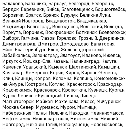
Балаково, Балашиха, Барнаул, Белгород, Белорецк,
Бердск, Березники, Бийск, Благовещенск, Борисоглебск,
Боровичи, Братск, Брянск, Бузулук, Великие Луки,
Великий Новгород, Владивосток, Владикавказ,
Владимир, Волгоград, Волгодонск, Волжский, Вологда,
Воркута, Воронеж, Воскресенск, Воткинск, Всеволожск,
Выборг, Гатчина, Глазов, Горелово, Грозный, Дзержинск,
Димитровград, Дмитров, Домодедово, Евпатория,
Ейск, Екатеринбург, Елец, Железнодорожный,
Забайкальск, Зеленоград, Златоуст, Иваново, Ижевск,
Иркутск, Йошкар-Ола, Казань, Калининград, Калуга,
Каменск-Уральский, Каменск-Шахтинский, Камышин,
Качканар, Кемерово, Керчь, Киров, Кирово-Чепецк,
Клин, Клинцы, Ковров, Коломна, Колпино, Комсомольск-
на-Амуре, Кострома, Котлас, Красногорск, Краснодар,
Краснокамск, Красноярск, Кропоткин, Кузнецк, Курган,
Курск, Ленинск-Кузнецкий, Ливны, Липецк,
Магнитогорск, Майкоп, Махачкала, Миасс, Мичуринск,
Москва Север, Мурманск, Муром, Мытищи,
Набережные Челны, Нальчик, Находка, Невинномысск,
Нефтекамск, Нижневартовск, Нижнекамск, Нижний
Новгород, Нижний Тагил, Новокузнецк, Новомосковск,