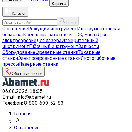
Корзина
Каталог
Поиск
Оснащение
Режущий инструмент
Инструментальная
оснастка
Крепление заготовки
СОЖ, масла
Для
электроэрозии
Для лазера
Измерительный
инструмент
Гибочный инструмент
Запчасти
Оборудование
Фрезерные станки
Токарные
станки
Электроэрозионные станки
Листогибочные
прессы
Лазерные станки
Обратный звонок
06.08.2026, 18:05
Email
:
info@abamet.ru
Телефон
:
8-800-600-52-83
Главная
Оснащение