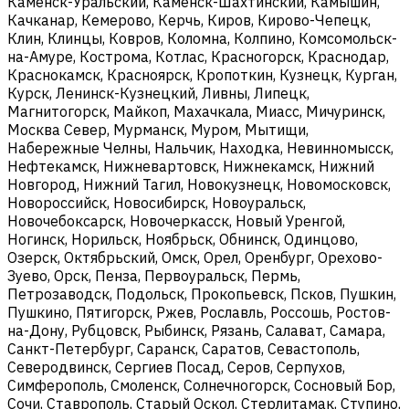
Каменск-Уральский, Каменск-Шахтинский, Камышин,
Качканар, Кемерово, Керчь, Киров, Кирово-Чепецк,
Клин, Клинцы, Ковров, Коломна, Колпино, Комсомольск-
на-Амуре, Кострома, Котлас, Красногорск, Краснодар,
Краснокамск, Красноярск, Кропоткин, Кузнецк, Курган,
Курск, Ленинск-Кузнецкий, Ливны, Липецк,
Магнитогорск, Майкоп, Махачкала, Миасс, Мичуринск,
Москва Север, Мурманск, Муром, Мытищи,
Набережные Челны, Нальчик, Находка, Невинномысск,
Нефтекамск, Нижневартовск, Нижнекамск, Нижний
Новгород, Нижний Тагил, Новокузнецк, Новомосковск,
Новороссийск, Новосибирск, Новоуральск,
Новочебоксарск, Новочеркасск, Новый Уренгой,
Ногинск, Норильск, Ноябрьск, Обнинск, Одинцово,
Озерск, Октябрьский, Омск, Орел, Оренбург, Орехово-
Зуево, Орск, Пенза, Первоуральск, Пермь,
Петрозаводск, Подольск, Прокопьевск, Псков, Пушкин,
Пушкино, Пятигорск, Ржев, Рославль, Россошь, Ростов-
на-Дону, Рубцовск, Рыбинск, Рязань, Салават, Самара,
Санкт-Петербург, Саранск, Саратов, Севастополь,
Северодвинск, Сергиев Посад, Серов, Серпухов,
Симферополь, Смоленск, Солнечногорск, Сосновый Бор,
Сочи, Ставрополь, Старый Оскол, Стерлитамак, Ступино,