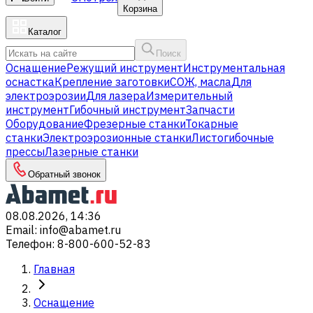
Корзина
Каталог
Поиск
Оснащение
Режущий инструмент
Инструментальная
оснастка
Крепление заготовки
СОЖ, масла
Для
электроэрозии
Для лазера
Измерительный
инструмент
Гибочный инструмент
Запчасти
Оборудование
Фрезерные станки
Токарные
станки
Электроэрозионные станки
Листогибочные
прессы
Лазерные станки
Обратный звонок
08.08.2026, 14:36
Email
:
info@abamet.ru
Телефон
:
8-800-600-52-83
Главная
Оснащение