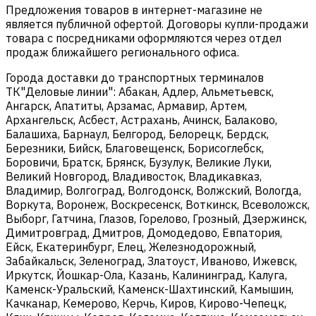
Предложения товаров в интернет-магазине не
является публичной офертой. Договоры купли-продажи
товара с посредниками оформляются через отдел
продаж ближайшего регионального офиса.
Города доставки до транспортных терминалов
ТК"Деловые линии": Абакан, Адлер, Альметьевск,
Ангарск, Апатиты, Арзамас, Армавир, Артем,
Архангельск, Асбест, Астрахань, Ачинск, Балаково,
Балашиха, Барнаул, Белгород, Белорецк, Бердск,
Березники, Бийск, Благовещенск, Борисоглебск,
Боровичи, Братск, Брянск, Бузулук, Великие Луки,
Великий Новгород, Владивосток, Владикавказ,
Владимир, Волгоград, Волгодонск, Волжский, Вологда,
Воркута, Воронеж, Воскресенск, Воткинск, Всеволожск,
Выборг, Гатчина, Глазов, Горелово, Грозный, Дзержинск,
Димитровград, Дмитров, Домодедово, Евпатория,
Ейск, Екатеринбург, Елец, Железнодорожный,
Забайкальск, Зеленоград, Златоуст, Иваново, Ижевск,
Иркутск, Йошкар-Ола, Казань, Калининград, Калуга,
Каменск-Уральский, Каменск-Шахтинский, Камышин,
Качканар, Кемерово, Керчь, Киров, Кирово-Чепецк,