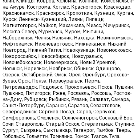
Клин, Клинцы, Ковров, Коломна, Колпино, Комсомольск-
на-Амуре, Кострома, Котлас, Красногорск, Краснодар,
Краснокамск, Красноярск, Кропоткин, Кузнецк, Курган,
Курск, Ленинск-Кузнецкий, Ливны, Липецк,
Магнитогорск, Майкоп, Махачкала, Миасс, Мичуринск,
Москва Север, Мурманск, Муром, Мытищи,
Набережные Челны, Нальчик, Находка, Невинномысск,
Нефтекамск, Нижневартовск, Нижнекамск, Нижний
Новгород, Нижний Тагил, Новокузнецк, Новомосковск,
Новороссийск, Новосибирск, Новоуральск,
Новочебоксарск, Новочеркасск, Новый Уренгой,
Ногинск, Норильск, Ноябрьск, Обнинск, Одинцово,
Озерск, Октябрьский, Омск, Орел, Оренбург, Орехово-
Зуево, Орск, Пенза, Первоуральск, Пермь,
Петрозаводск, Подольск, Прокопьевск, Псков, Пушкин,
Пушкино, Пятигорск, Ржев, Рославль, Россошь, Ростов-
на-Дону, Рубцовск, Рыбинск, Рязань, Салават, Самара,
Санкт-Петербург, Саранск, Саратов, Севастополь,
Северодвинск, Сергиев Посад, Серов, Серпухов,
Симферополь, Смоленск, Солнечногорск, Сосновый Бор,
Сочи, Ставрополь, Старый Оскол, Стерлитамак, Ступино,
Сургут, Сызрань, Сыктывкар, Таганрог, Тамбов, Тверь,
Тобольск, Тольятти, Томилино, Томск, Туапсе, Тула,