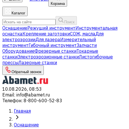
Корзина
Каталог
Поиск
Оснащение
Режущий инструмент
Инструментальная
оснастка
Крепление заготовки
СОЖ, масла
Для
электроэрозии
Для лазера
Измерительный
инструмент
Гибочный инструмент
Запчасти
Оборудование
Фрезерные станки
Токарные
станки
Электроэрозионные станки
Листогибочные
прессы
Лазерные станки
Обратный звонок
10.08.2026, 08:53
Email
:
info@abamet.ru
Телефон
:
8-800-600-52-83
Главная
Оснащение